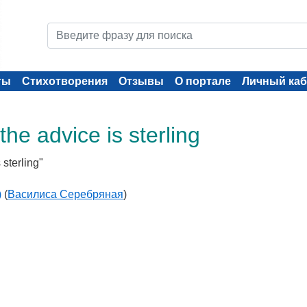
ты
Стихотворения
Отзывы
О портале
Личный каб
he advice is sterling
sterling"
)
(
Василиса Серебряная
)