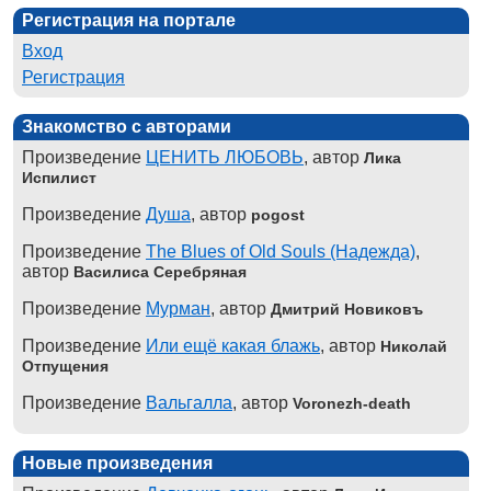
Регистрация на портале
Вход
Регистрация
Знакомство с авторами
Произведение
ЦЕНИТЬ ЛЮБОВЬ
, автор
Лика
Испилист
Произведение
Душа
, автор
pogost
Произведение
The Blues of Old Souls (Надежда)
,
автор
Василиса Серебряная
Произведение
Мурман
, автор
Дмитрий Новиковъ
Произведение
Или ещё какая блажь
, автор
Николай
Отпущения
Произведение
Вальгалла
, автор
Voronezh-death
Новые произведения