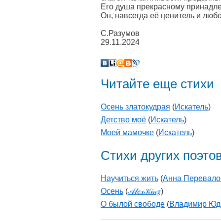
Его душа прекрасному принадле
Он, навсегда её ценитель и люб
С.Разумов
29.11.2024
Читайте еще стихи
Осень златокудрая
(
Искатель
)
Детство моё
(
Искатель
)
Моей мамочке
(
Искатель
)
Стихи других поэто
Научиться жить
(
Анна Перевало
Осень
(
𝒜𝓁𝑒𝓍𝒦𝒾𝓃𝑔
)
О былой свободе
(
Владимир Юд