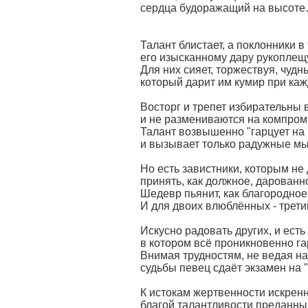
сердца будоражащий на высоте
Талант блистает, а поклонники в
его изысканному дару рукоплещу
Для них сияет, торжествуя, чудн
который дарит им кумир при каж
Восторг и трепет избирательны 
и не размениваются на компром
Талант возвышенно "гарцует на 
и вызывает только радужные мы
Но есть завистники, которым не
принять, как должное, дарованн
Шедевр пьянит, как благородное
И для двоих влюблённых - трети
Искусно радовать других, и есть 
в котором всё проникновенно г
Внимая трудностям, не ведая на
судьбы певец сдаёт экзамен на "
К истокам жертвенности искрен
благой талантливости преданны