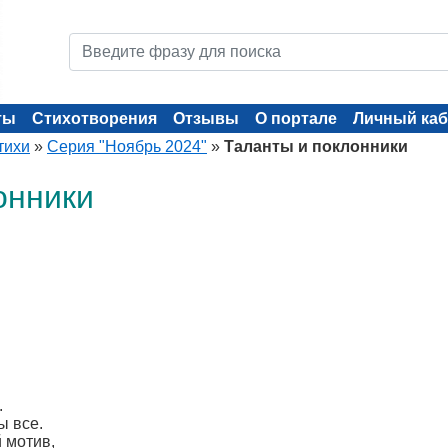
ты
Стихотворения
Отзывы
О портале
Личный каб
тихи
»
Серия "Ноябрь 2024"
»
Таланты и поклонники
онники
.
ы все.
 мотив,