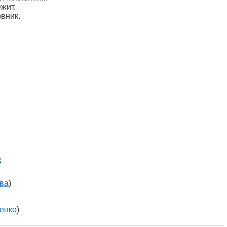
жит.
овник.
в
ва
)
енко
)