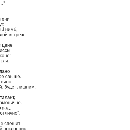
…”
 тени
т.
ый нимб,
дой встрече.
в цене
иссы.
коне"
сли.
 дано
ое свыше.
 вино.
й, будет лишним.
талант,
армонично.
град,
отлично".
не спешит
й поклонник.