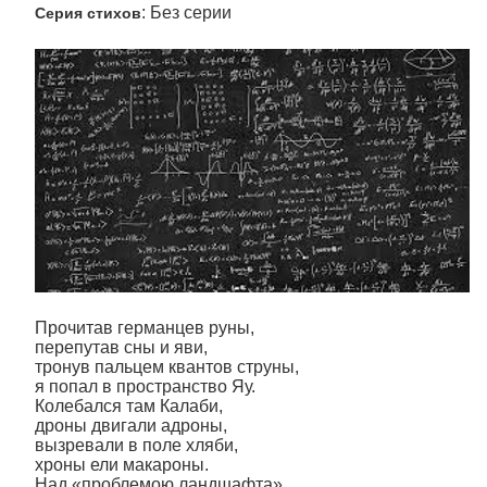
: Без серии
Серия стихов
Прочитав германцев руны,
перепутав сны и яви,
тронув пальцем квантов струны,
я попал в пространство Яу.
Колебался там Калаби,
дроны двигали адроны,
вызревали в поле хляби,
хроны ели макароны.
Над «проблемою ландшафта»