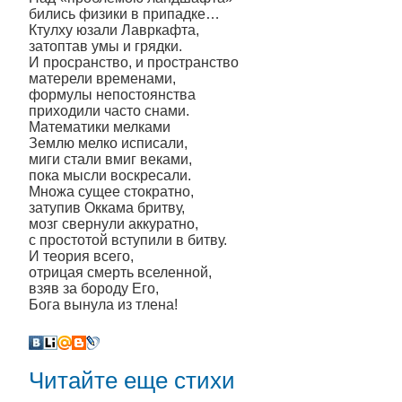
бились физики в припадке…
Ктулху юзали Лавркафта,
затоптав умы и грядки.
И просранство, и пространство
матерели временами,
формулы непостоянства
приходили часто снами.
Математики мелками
Землю мелко исписали,
миги стали вмиг веками,
пока мысли воскресали.
Множа сущее стократно,
затупив Оккама бритву,
мозг свернули аккуратно,
с простотой вступили в битву.
И теория всего,
отрицая смерть вселенной,
взяв за бороду Его,
Бога вынула из тлена!
Читайте еще стихи