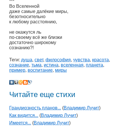
***
Во Вселенной
даже самые далёкие миры,
безотносительно
к любому расстоянию,
не окажутся ль
по-своему всё же близки
достаточно широкому
сознанию?!
Теги:
душа
,
свет
,
философия
,
чувства
,
красота
,
сознание
,
тьма
,
истина
,
вселенная
,
планета
,
пример
,
воспитание
,
миры
Читайте еще стихи
Грандиозность планов...
(
Владимир Лучит
)
Как видится...
(
Владимир Лучит
)
Имеется...
(
Владимир Лучит
)