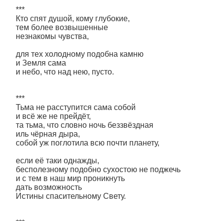
***
Кто спят душой, кому глубокие,
тем более возвышенные
незнакомы чувства,
для тех холодному подобна камню
и Земля сама
и небо, что над нею, пусто.
***
Тьма не расступится сама собой
и всё же не прейдёт,
та тьма, что словно ночь беззвёздная
иль чёрная дыра,
собой уж поглотила всю почти планету,
если её таки однажды,
бесполезному подобно сухостою не поджечь
и с тем в наш мир проникнуть
дать возможность
Истины спасительному Свету.