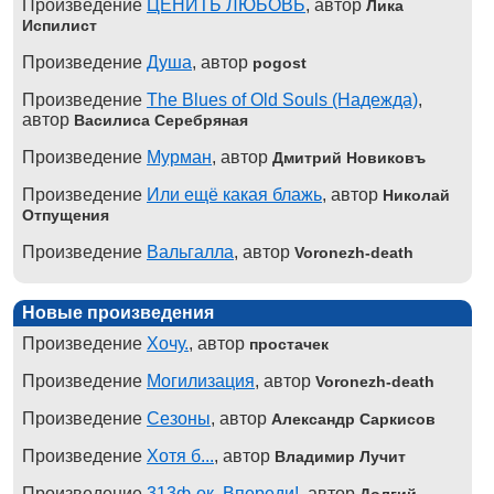
Произведение
ЦЕНИТЬ ЛЮБОВЬ
, автор
Лика
Испилист
Произведение
Душа
, автор
pogost
Произведение
The Blues of Old Souls (Надежда)
,
автор
Василиса Серебряная
Произведение
Мурман
, автор
Дмитрий Новиковъ
Произведение
Или ещё какая блажь
, автор
Николай
Отпущения
Произведение
Вальгалла
, автор
Voronezh-death
Новые произведения
Произведение
Хочу.
, автор
простачек
Произведение
Могилизация
, автор
Voronezh-death
Произведение
Сезоны
, автор
Александр Саркисов
Произведение
Хотя б...
, автор
Владимир Лучит
Произведение
313ф-ок. Впереди!
, автор
Долгий