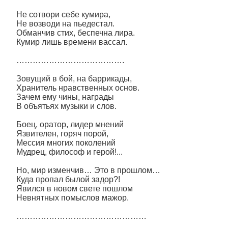
Не сотвори себе кумира,
Не возводи на пьедестал.
Обманчив стих, беспечна лира.
Кумир лишь времени вассал.
………………………………….
Зовущий в бой, на баррикады,
Хранитель нравственных основ.
Зачем ему чины, награды
В объятьях музыки и слов.
Боец, оратор, лидер мнений
Язвителен, горяч порой,
Мессия многих поколений
Мудрец, философ и герой!...
Но, мир изменчив… Это в прошлом…
Куда пропал былой задор?!
Явился в новом свете пошлом
Невнятных помыслов мажор.
…………………………………………