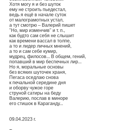
Хотя могу я и без шуток
ему не строить пьедестал,
ведь я ещё в начале суток
от малограмотных устал,
а тут смотрю – Валерий пишет
"Но, мир изменчив" и т. п.,
как будто сам себя не слышит
как времени вассал в толпе,
а то и лидер личных мнений,
а то и сам себе кумир,
мудрец, филосов... В общем, гений,
попавший в мир беспечных лир...
Но я, моральные основы
без всяких шуточек храня,
Пегаса оседлаю снова
к печальной середине дня
и оборву чужое горе
струной сатиры на беду
Валерию, послав в миноре
его стишок в Караганду...
09.04.2023 г.