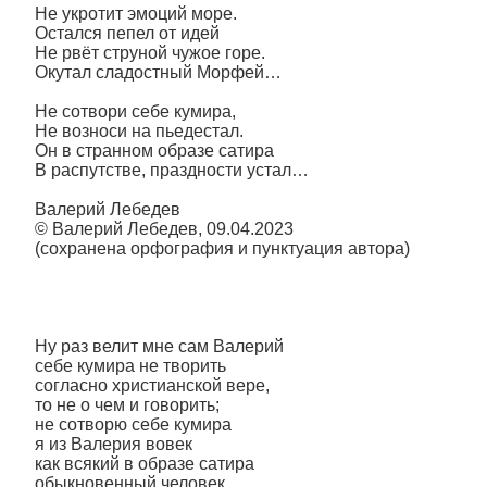
Не укротит эмоций море.
Остался пепел от идей
Не рвёт струной чужое горе.
Окутал сладостный Морфей…
Не сотвори себе кумира,
Не возноси на пьедестал.
Он в странном образе сатира
В распутстве, праздности устал…
Валерий Лебедев
© Валерий Лебедев, 09.04.2023
(сохранена орфография и пунктуация автора)
Ну раз велит мне сам Валерий
себе кумира не творить
согласно христианской вере,
то не о чем и говорить;
не сотворю себе кумира
я из Валерия вовек
как всякий в образе сатира
обыкновенный человек...