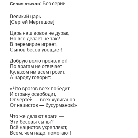
: Без серии
Серия стихов
Великий царь
[Сергей Мертешов]
Царь наш вовсе не дурак,
Но всё делает не так?
В перемирие играет,
Сынов бесов увещает!
Добрую волю проявляет!
По врагам не отвечает.
Кулаком им всем грозит,
А народу говорит:
«Что врагов всех победит
И страну освободит,
От чертей — всех хулиганов,
От нацистов — бусурманов!»
Что же делают враги —
Эти бесовы сыны?
Всё нацистов укрепляют,
Всем, чем надо, помогают!