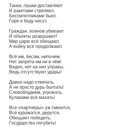
Танки, пушки доставляют
И ракетами стреляют,
Беспилотниками бьют,
Горе и беду несут,
Граждан, воинов убивают
И объекты разрушают!
Мир царю всё обещают,
А войну всё продолжают.
Всё им, бесам, нипочем.
Нет запрета им ни в чём!
Видно, нет на них управы,
Ведь отсутствуют удары!
Давно надо отвечать,
А не просто дурь болтать!
Словоблудием, угрожать,
Кулаками всё махать!
Все «партнёры» уж смеются,
Всё куражатся, дерутся.
Обещают победить,
Государство погубить!