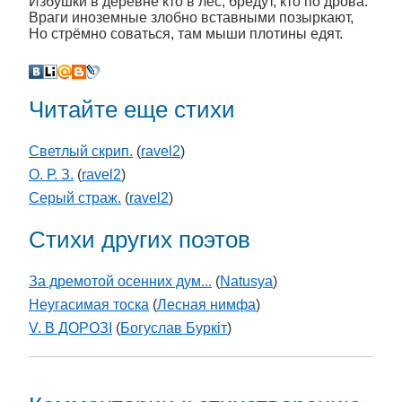
Избушки в деревне кто в лес, бредут, кто по дрова.
Враги иноземные злобно вставными позыркают,
Но стрёмно соваться, там мыши плотины едят.
Читайте еще стихи
Светлый скрип.
(
ravel2
)
О. Р. З.
(
ravel2
)
Серый страж.
(
ravel2
)
Стихи других поэтов
За дремотой осенних дум...
(
Natusya
)
Неугасимая тоска
(
Лесная нимфа
)
V. В ДОРОЗІ
(
Богуслав Буркіт
)