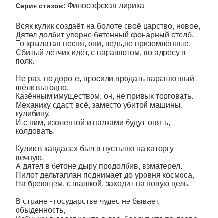
: Философская лирика.
Серия стихов
Всяк кулик создаёт на болоте своё царство, новое,
Дятел долбит упорно бетонный фонарный столб.
То крылатая песня, они, ведь,не приземлённые,
Сбитый лётчик идёт, с парашютом, по адресу в
полк.
Не раз, по дороге, просили продать парашютный
шёлк выгодно,
Казённым имуществом, он, не привык торговать.
Механику сдаст, всё, заместо убитой машины,
кулибину,
И с ним, изолентой и палками будут, опять,
колдовать.
Кулик в кандалах был в пустыню на каторгу
вечную,
А дятел в бетоне дыру продолбив, взматерел.
Пилот дельтаплан поднимает до уровня космоса,
На бреющем, с шашкой, заходит на новую цель.
В стране - государстве чудес не бывает,
обыденность,