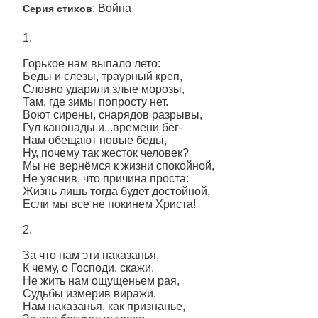
: Война
Серия стихов
1.
Горькое нам выпало лето:
Беды и слезы, траурный креп,
Словно ударили злые морозы,
Там, где зимы попросту нет.
Воют сирены, снарядов разрывы,
Гул канонады и...времени бег-
Нам обещают новые беды,
Ну, почему так жесток человек?
Мы не вернёмся к жизни спокойной,
Не уяснив, что причина проста:
Жизнь лишь тогда будет достойной,
Если мы все не покинем Христа!
2.
За что нам эти наказанья,
К чему, о Господи, скажи,
Не жить нам ощущеньем рая,
Судьбы измерив виражи.
Нам наказанья, как признанье,