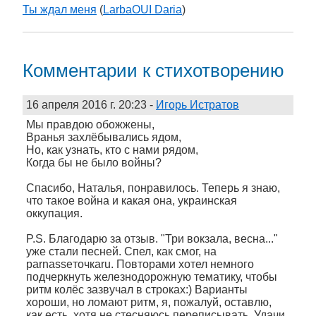
Ты ждал меня
(
LarbaOUI Daria
)
Комментарии к стихотворению
16 апреля 2016 г. 20:23
-
Игорь Истратов
Мы правдою обожжены,
Вранья захлёбывались ядом,
Но, как узнать, кто с нами рядом,
Когда бы не было войны?
Спасибо, Наталья, понравилось. Теперь я знаю,
что такое война и какая она, украинская
оккупация.
P.S. Благодарю за отзыв. "Три вокзала, весна..."
уже стали песней. Спел, как смог, на
parnasseточкаru. Повторами хотел немного
подчеркнуть железнодорожную тематику, чтобы
ритм колёс зазвучал в строках:) Варианты
хороши, но ломают ритм, я, пожалуй, оставлю,
как есть, хотя не стесняюсь переписывать. Удачи