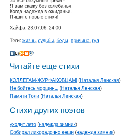
За все безумные грехи -
Я вам скажу без колебанья,
Когда надежда в ожиданьи,
Пишите новые стихи!
Хайфа, 23.07.06, 24.00
Теги:
жизнь
,
судьбы
,
беды
,
причина
,
гул
Читайте еще стихи
КОЛЛЕГАМ-ЖУРФАКОВЦАМ!
(
Наталья Ленская
)
Не бойтесь морщин...
(
Наталья Ленская
)
Памяти Толи
(
Наталья Ленская
)
Стихи других поэтов
уходит лето
(
надежда зимник
)
Собирал лихорадочно вещи
(
надежда зимник
)