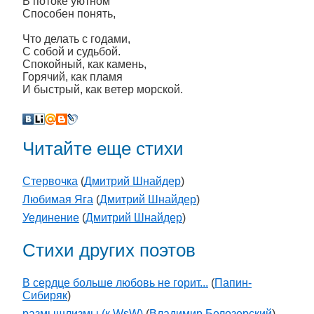
В потоке уютном
Способен понять,
Что делать с годами,
С собой и судьбой.
Спокойный, как камень,
Горячий, как пламя
И быстрый, как ветер морской.
Читайте еще стихи
Стервочка
(
Дмитрий Шнайдер
)
Любимая Яга
(
Дмитрий Шнайдер
)
Уединение
(
Дмитрий Шнайдер
)
Стихи других поэтов
В сердце больше любовь не горит...
(
Папин-
Сибиряк
)
размышлизмы (к WsW)
(
Владимир Белозерский
)