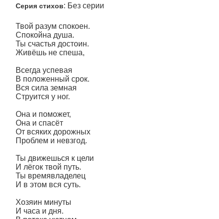
: Без серии
Серия стихов
Твой разум спокоен.
Спокойна душа.
Ты счастья достоин.
Живёшь не спеша,
Всегда успевая
В положенный срок.
Вся сила земная
Струится у ног.
Она и поможет,
Она и спасёт
От всяких дорожных
Проблем и невзгод.
Ты движешься к цели
И лёгок твой путь.
Ты времявладелец
И в этом вся суть.
Хозяин минуты
И часа и дня.