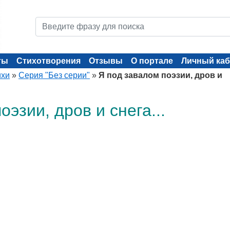
ты
Стихотворения
Отзывы
О портале
Личный каб
ихи
»
Серия "Без серии"
»
Я под завалом поэзии, дров и
оэзии, дров и снега...