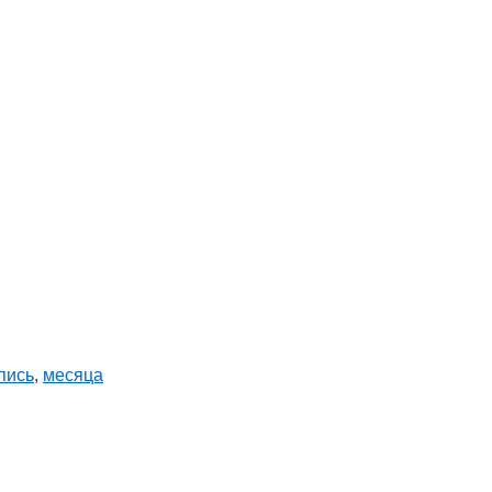
пись
,
месяца