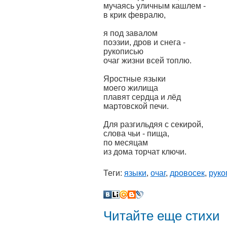
мучаясь уличным кашлем -
в крик февралю,
я под завалом
поэзии, дров и снега -
рукописью
очаг жизни всей топлю.
Яростные языки
моего жилища
плавят сердца и лёд
мартовской печи.
Для разгильдяя с секирой,
слова чьи - пища,
по месяцам
из дома торчат ключи.
Теги:
языки
,
очаг
,
дровосек
,
руко
Читайте еще стихи