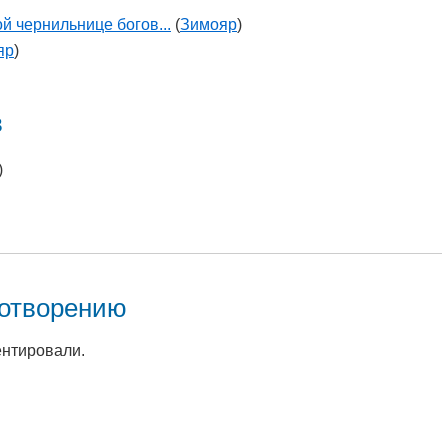
й чернильнице богов...
(
Зимояр
)
яр
)
в
)
хотворению
ентировали.