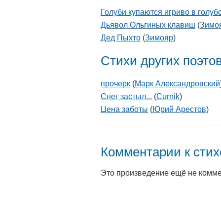
Голуби купаются игриво в голубо
Дьявол Ольгиных клавиш
(
Зимо
Дед Пыхто
(
Зимояр
)
Стихи других поэто
прочерк
(
Марк Александровский
Снег застыл...
(
Curnik
)
Цена заботы
(
Юрий Арестов
)
Комментарии к сти
Это произведение ещё не комм