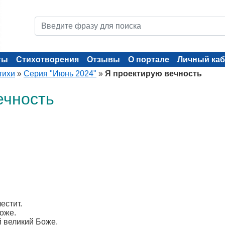
ты
Стихотворения
Отзывы
О портале
Личный каб
тихи
»
Серия "Июнь 2024"
»
Я проектирую вечность
ечность
естит.
оже.
 великий Боже.