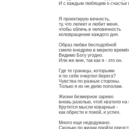
И с каждым любящим о счастье г
Я проектирую вечность,
ту, что лелеет и любит меня,
чтобы облечь в человечность
коловращение каждого дня.
Образ любви бесподобной
смело внедряю в мерило времён
Видимо Богу угодно.
Или же мне, так как я - это он.
Где те границы, которыми
я по себе очертил берега?
Чувства по разные стороны.
Только я их не делю пополам.
Жизни безмерное зарево
вновь разолью, чтоб хватило на 
Крутятся мысли коварные -
как обрести и покой, и успех.
Много еще недодумано.
Сколько по жизни пройти предст