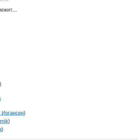
 лежит…
)
в
 Иогансен
)
rnik
)
к
)