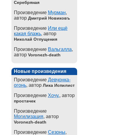
Серебряная
Произведение
Мурман
,
автор
Дмитрий Новиковъ
Произведение
Или ещё
какая блажь
, автор
Николай Отпущения
Произведение
Вальгалла
,
автор
Voronezh-death
Новые произведения
Произведение
Девчонка-
огонь
, автор
Лика Испилист
Произведение
Хочу.
, автор
простачек
Произведение
Могилизация
, автор
Voronezh-death
Произведение
Сезоны
,