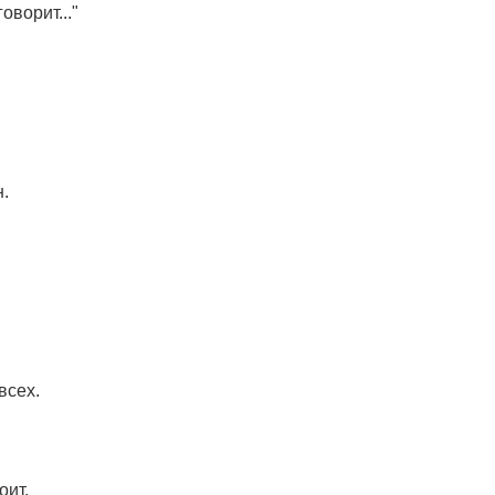
оворит..."
.
всех.
оит.