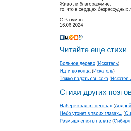
Живо ли благоразумие,
то, что в сердцах безрассудных
С.Разумов
16.06.2024
Читайте еще стихи
Вольное дерево
(
Искатель
)
Идти до конца
(
Искатель
)
Тяжко падать свысока
(
Искатель
Стихи других поэто
Набережная в снегопад
(
Андрей
Небо утонет в твоих глазах...
(
Cu
Размышления в палате
(
Cибиря