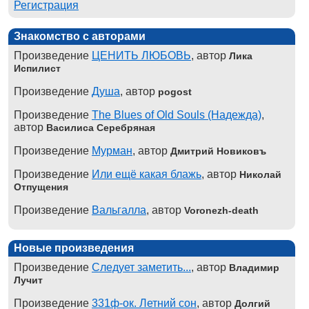
Регистрация
Знакомство с авторами
Произведение
ЦЕНИТЬ ЛЮБОВЬ
, автор
Лика
Испилист
Произведение
Душа
, автор
pogost
Произведение
The Blues of Old Souls (Надежда)
,
автор
Василиса Серебряная
Произведение
Мурман
, автор
Дмитрий Новиковъ
Произведение
Или ещё какая блажь
, автор
Николай
Отпущения
Произведение
Вальгалла
, автор
Voronezh-death
Новые произведения
Произведение
Следует заметить...
, автор
Владимир
Лучит
Произведение
331ф-ок. Летний сон
, автор
Долгий