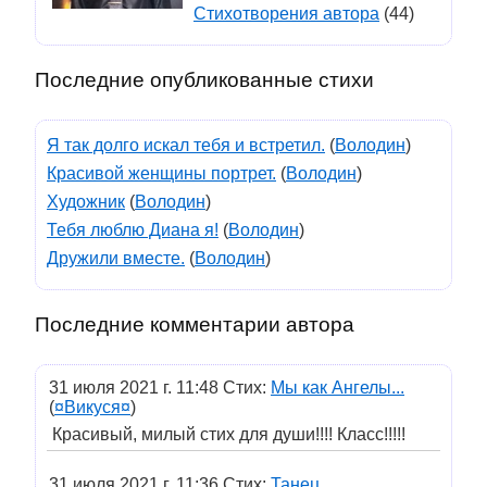
Стихотворения автора
(44)
Последние опубликованные стихи
Я так долго искал тебя и встретил.
(
Володин
)
Красивой женщины портрет.
(
Володин
)
Художник
(
Володин
)
Тебя люблю Диана я!
(
Володин
)
Дружили вместе.
(
Володин
)
Последние комментарии автора
31 июля 2021 г. 11:48 Стих:
Мы как Ангелы...
(
¤Викуся¤
)
Красивый, милый стих для души!!!! Класс!!!!!
31 июля 2021 г. 11:36 Стих:
Танец