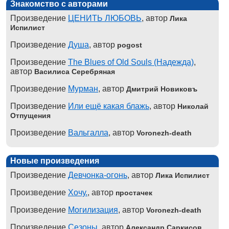
Знакомство с авторами
Произведение
ЦЕНИТЬ ЛЮБОВЬ
, автор
Лика
Испилист
Произведение
Душа
, автор
pogost
Произведение
The Blues of Old Souls (Надежда)
,
автор
Василиса Серебряная
Произведение
Мурман
, автор
Дмитрий Новиковъ
Произведение
Или ещё какая блажь
, автор
Николай
Отпущения
Произведение
Вальгалла
, автор
Voronezh-death
Новые произведения
Произведение
Девчонка-огонь
, автор
Лика Испилист
Произведение
Хочу.
, автор
простачек
Произведение
Могилизация
, автор
Voronezh-death
Произведение
Сезоны
, автор
Александр Саркисов