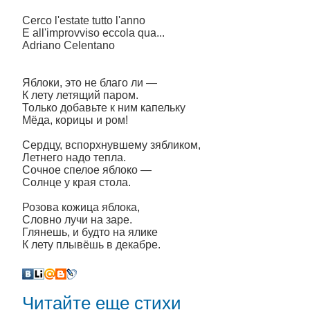
Cerco l'estate tutto l'anno
E all'improvviso eccola qua...
Adriano Celentano
Яблоки, это не благо ли —
К лету летящий паром.
Только добавьте к ним капельку
Мёда, корицы и ром!
Сердцу, вспорхнувшему зябликом,
Летнего надо тепла.
Сочное спелое яблоко —
Солнце у края стола.
Розова кожица яблока,
Словно лучи на заре.
Глянешь, и будто на ялике
К лету плывёшь в декабре.
Читайте еще стихи