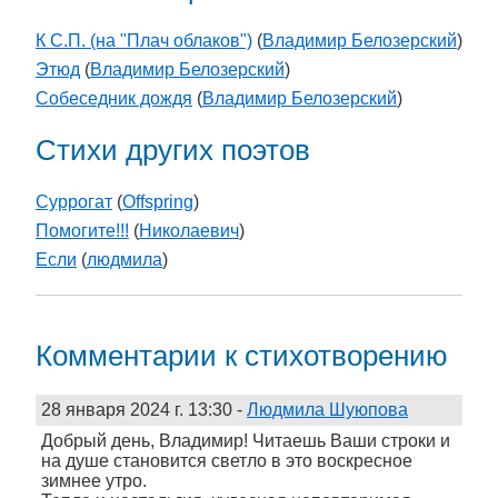
К С.П. (на "Плач облаков")
(
Владимир Белозерский
)
Этюд
(
Владимир Белозерский
)
Собеседник дождя
(
Владимир Белозерский
)
Стихи других поэтов
Суррогат
(
Offspring
)
Помогите!!!
(
Николаевич
)
Если
(
людмила
)
Комментарии к стихотворению
28 января 2024 г. 13:30
-
Людмила Шуюпова
Добрый день, Владимир! Читаешь Ваши строки и
на душе становится светло в это воскресное
зимнее утро.