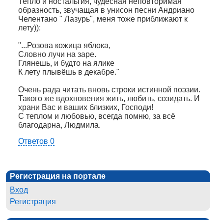
Тепло и ностальгия, чудесная неповторимая
образность, звучащая в унисон песни Андриано
Челентано " Лазурь", меня тоже приближают к
лету)):
"...Розова кожица яблока,
Словно лучи на заре.
Глянешь, и будто на ялике
К лету плывёшь в декабре."
Очень рада читать вновь строки истинной поэзии.
Такого же вдохновения жить, любить, созидать. И
храни Вас и ваших близких, Господи!
С теплом и любовью, всегда помню, за всё
благодарна, Людмила.
Ответов 0
Регистрация на портале
Вход
Регистрация