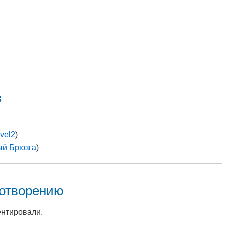
в
avel2
)
ый Брюзга
)
хотворению
ентировали.