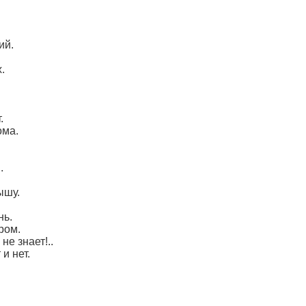
ий.
.
.
ома.
.
ышу.
нь.
ром.
е знает!..
и нет.