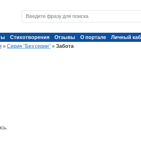
ты
Стихотворения
Отзывы
О портале
Личный каб
и
»
Серия "Без серии"
»
Забота
ись.