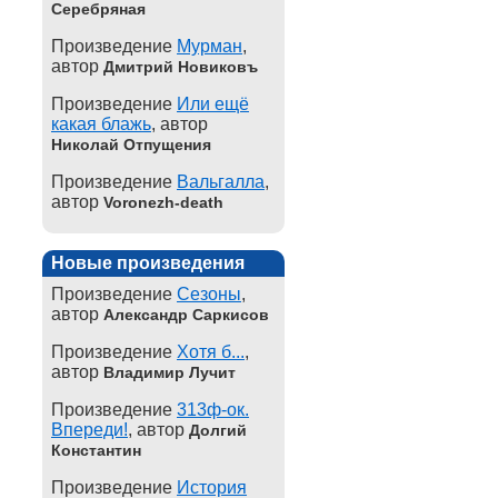
Серебряная
Произведение
Мурман
,
автор
Дмитрий Новиковъ
Произведение
Или ещё
какая блажь
, автор
Николай Отпущения
Произведение
Вальгалла
,
автор
Voronezh-death
Новые произведения
Произведение
Сезоны
,
автор
Александр Саркисов
Произведение
Хотя б...
,
автор
Владимир Лучит
Произведение
313ф-ок.
Впереди!
, автор
Долгий
Константин
Произведение
История