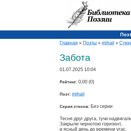
Поэ
Главная
»
Поэты
»
mihail
»
Стих
Забота
01.07.2025 10:04
: 0,00 (0)
Рейтинг
:
mihail
Поэт
: Без серии
Серия стихов
­Тесня друг друга, тучи надвигал
Закрыли чернотою горизонт,
и ясный день до времени угас.