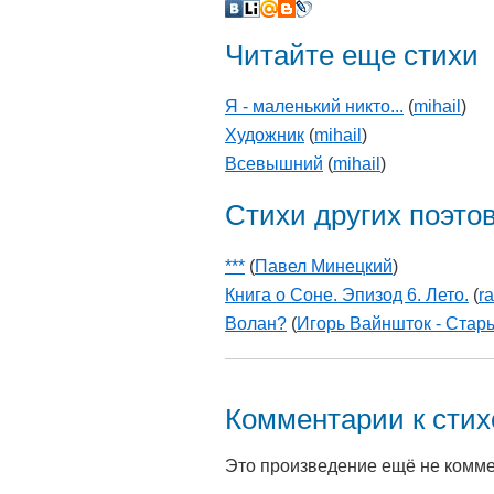
Читайте еще стихи
Я - маленький никто...
(
mihail
)
Художник
(
mihail
)
Всевышний
(
mihail
)
Стихи других поэто
***
(
Павел Минецкий
)
Книга о Соне. Эпизод 6. Лето.
(
r
Волан?
(
Игорь Вайншток - Стар
Комментарии к сти
Это произведение ещё не комм