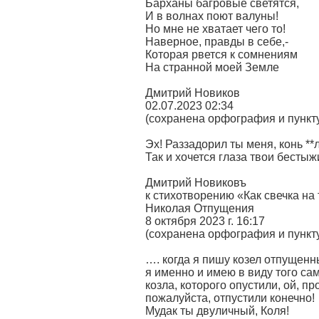
Барханы багровые светятся,
И в волнах поют валуны!
Но мне не хватает чего то!
Наверное, правды в себе,-
Которая рвется к сомнениям
На странной моей Земле
Дмитрий Новиков
02.07.2023 02:34
(сохранена орфография и пункт
Эх! Раззадорил ты меня, конь **
Так и хочется глаза твои бестыж
Дмитрий Новиковъ
к стихотворению «Как свечка на 
Николая Отпущения
8 октября 2023 г. 16:17
(сохранена орфография и пункт
…. когда я пишу козел отпущенн
я именно и имею в виду того са
козла, которого опустили, ой, пр
пожалуйста, отпустили конечно!
Мудак ты двуличный, Коля!