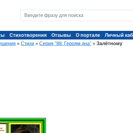
ты
Стихотворения
Отзывы
О портале
Личный каб
ущения
»
Стихи
»
Серия "88. Героям дна"
»
Залётному