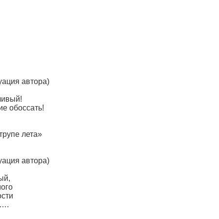
уация автора)
ливый!
ие обоссать!
трупе лета»
уация автора)
ый,
мого
ости
 ….