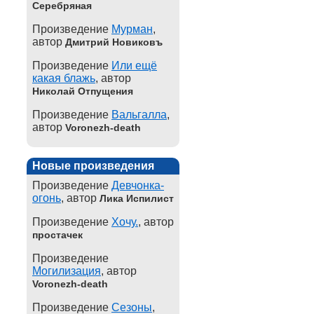
Серебряная
Произведение
Мурман
,
автор
Дмитрий Новиковъ
Произведение
Или ещё
какая блажь
, автор
Николай Отпущения
Произведение
Вальгалла
,
автор
Voronezh-death
Новые произведения
Произведение
Девчонка-
огонь
, автор
Лика Испилист
Произведение
Хочу.
, автор
простачек
Произведение
Могилизация
, автор
Voronezh-death
Произведение
Сезоны
,