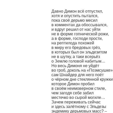
Давно Димон всё отпустил,
хотя и опустить пытался,
пока своё дерьмо месил
в комментах да обоссывался,
и вдруг решил от нас уйти
не в форме гопнической рожи,
а в форме, господи прости,
на рептилода похожей
в миру его бредовых грёз,
в которых был он эльдезитом
не в шутку, а таки всерьёз
о Землю головой набитым…
Но весь Димоня не уйдёт
во гроб, доколь на «Поэмсушке»
сам Шнайдер для него поёт
о чёрном дне стеклянной кружки
которое Димон пробил
в своём неимоверном стиле,
чем загодя себе забил
местечко во сырой могиле…
Зачем переживать сейчас
и здесь залётному с Эльдезы
эндемику дерьмовых масс? –