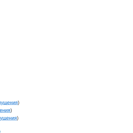
пущения
)
ения
)
пущения
)
в