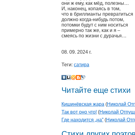
они ж ему, как мёд, полезны…
И, наконец, копаясь в том,
что в бриллианты превратиться
должно когда-нибудь потом,
потомки будут с ним носиться
примерно так же, как и я –
смеясь по жизни с дурачья…
08. 09. 2024 г.
Теги:
сатира
Читайте еще стихи
Кишинёвская жара
(
Николай От
Так вот оно что!
(
Николай Отпущ
Где находится „на”
(
Николай От
Стихи других поэто