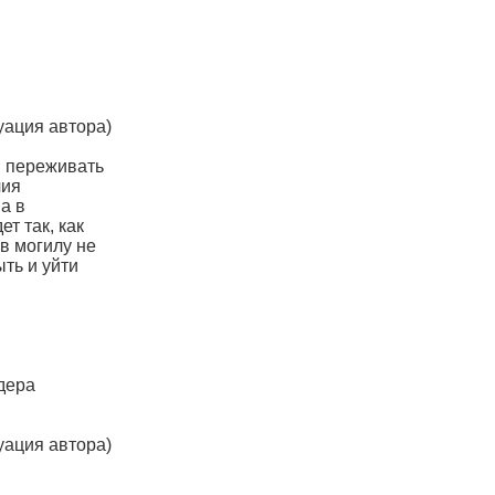
уация автора)
м переживать
чия
а в
т так, как
 в могилу не
ыть и уйти
дера
уация автора)