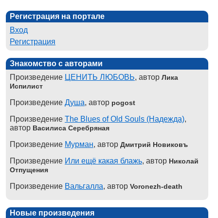
Регистрация на портале
Вход
Регистрация
Знакомство с авторами
Произведение
ЦЕНИТЬ ЛЮБОВЬ
, автор
Лика
Испилист
Произведение
Душа
, автор
pogost
Произведение
The Blues of Old Souls (Надежда)
,
автор
Василиса Серебряная
Произведение
Мурман
, автор
Дмитрий Новиковъ
Произведение
Или ещё какая блажь
, автор
Николай
Отпущения
Произведение
Вальгалла
, автор
Voronezh-death
Новые произведения