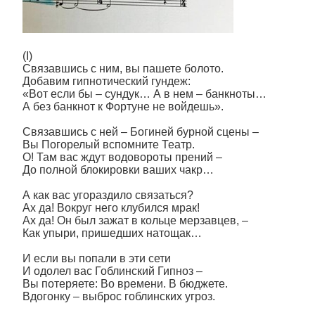
(I)
Связавшись с ним, вы пашете болото.
Добавим гипнотический гундеж:
«Вот если бы – сундук… А в нем – банкноты…
А без банкнот к Фортуне не войдешь».
Связавшись с ней – Богиней бурной сцены –
Вы Погорелый вспомните Театр.
О! Там вас ждут водовороты прений –
До полной блокировки ваших чакр…
А как вас угораздило связаться?
Ах да! Вокруг него клубился мрак!
Ах да! Он был зажат в кольце мерзавцев, –
Как упыри, пришедших натощак…
И если вы попали в эти сети
И одолел вас Гоблинский Гипноз –
Вы потеряете: Во времени. В бюджете.
Вдогонку – выброс гоблинских угроз.