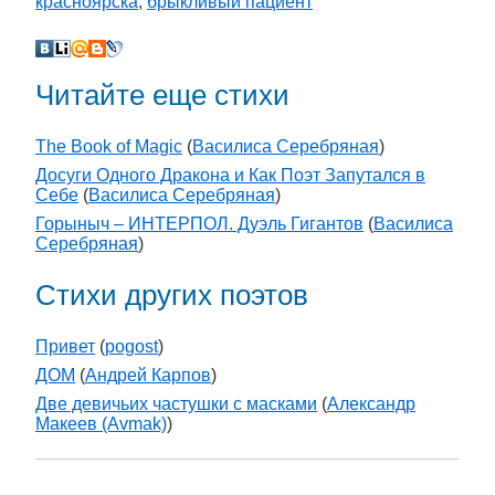
красноярска
,
брыкливый пациент
Читайте еще стихи
The Book of Magic
(
Василиса Серебряная
)
Досуги Одного Дракона и Как Поэт Запутался в
Себе
(
Василиса Серебряная
)
Горыныч – ИНТЕРПОЛ. Дуэль Гигантов
(
Василиса
Серебряная
)
Стихи других поэтов
Привет
(
pogost
)
ДОМ
(
Андрей Карпов
)
Две девичьих частушки с масками
(
Александр
Макеев (Avmak)
)