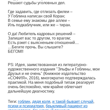
Решают судьбы уголовных дел.
Где задавить, где отлизать филеи –
У Гоблина написан свой Коран;
В семье ему знакомы две аллеи –
Иль подкаблучник, или же – тиран.
О да! Любитель кадровых решений –
Запишет вас то другом, то врагом;
Есть рэкет с выясненьем отношений…
…Бегите прочь. Вы слышите?
БЕГОМ!!
PS: Идея, заимствованная из литературно-
художественного издания "Эльфы и Гоблины, мои
Друзья и не очень" (Книжное издательство
«СОФИЯ», 2016), многократно подтверждалась
практикой. На меня подобный типаж реагирует
очень беспокойно, чем крайне облегчает
дальнейшую диагностику.
Теги:
гоблин
,
дядя коля
,
и такой бывает случай
,
психи и психиатрия
,
брыкливый пациент из