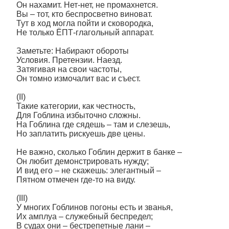
Он нахамит. Нет-нет, не промахнется.
Вы – тот, кто беспросветно виноват.
Тут в ход могла пойти и сковородка,
Не только ЁПТ-глагольный аппарат.
Заметьте: Набирают обороты
Условия. Претензии. Наезд.
Затягивая на свои частоты,
Он томно измочалит вас и съест.
(II)
Такие категории, как честность,
Для Гоблина избыточно сложны.
На Гоблина где сядешь – там и слезешь,
Но заплатить рискуешь две цены.
Не важно, сколько Гоблин держит в банке –
Он любит демонстрировать нужду;
И вид его – не скажешь: элегантный –
Пятном отмечен где-то на виду.
(III)
У многих Гоблинов погоны есть и званья,
Их амплуа – служебный беспредел;
В судах они – бестрепетные лани –