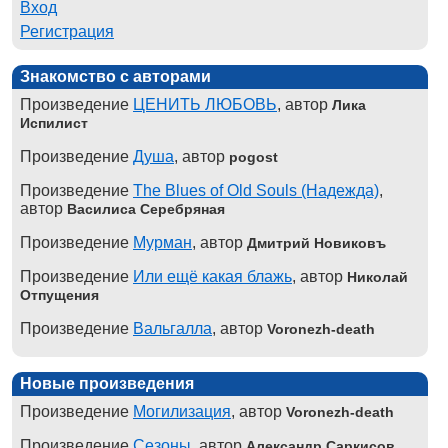
Вход
Регистрация
Знакомство с авторами
Произведение
ЦЕНИТЬ ЛЮБОВЬ
, автор
Лика
Испилист
Произведение
Душа
, автор
pogost
Произведение
The Blues of Old Souls (Надежда)
,
автор
Василиса Серебряная
Произведение
Мурман
, автор
Дмитрий Новиковъ
Произведение
Или ещё какая блажь
, автор
Николай
Отпущения
Произведение
Вальгалла
, автор
Voronezh-death
Новые произведения
Произведение
Могилизация
, автор
Voronezh-death
Произведение
Сезоны
, автор
Александр Саркисов