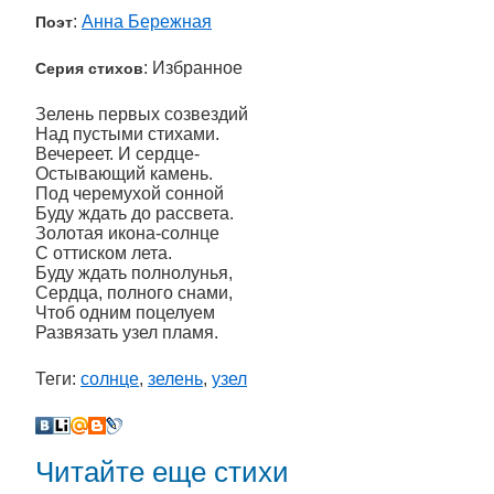
:
Анна Бережная
Поэт
: Избранное
Серия стихов
Зелень первых созвездий
Над пустыми стихами.
Вечереет. И сердце-
Остывающий камень.
Под черемухой сонной
Буду ждать до рассвета.
Золотая икона-солнце
С оттиском лета.
Буду ждать полнолунья,
Сердца, полного снами,
Чтоб одним поцелуем
Развязать узел пламя.
Теги:
солнце
,
зелень
,
узел
Читайте еще стихи