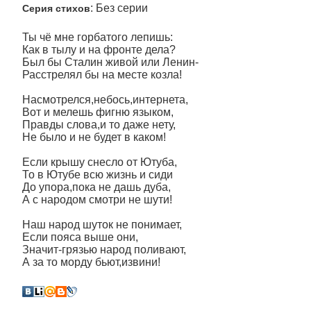
: Без серии
Серия стихов
Ты чё мне горбатого лепишь:
Как в тылу и на фронте дела?
Был бы Сталин живой или Ленин-
Расстрелял бы на месте козла!
Насмотрелся,небось,интернета,
Вот и мелешь фигню языком,
Правды слова,и то даже нету,
Не было и не будет в каком!
Если крышу снесло от Ютуба,
То в Ютубе всю жизнь и сиди
До упора,пока не дашь дуба,
А с народом смотри не шути!
Наш народ шуток не понимает,
Если пояса выше они,
Значит-грязью народ поливают,
А за то морду бьют,извини!