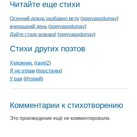
Читайте еще стихи
Осенний дождь разбавил мглу
(
spervapodumay
)
вчерашний день
(
spervapodumay
)
Дайте стаду вожака!
(
spervapodumay
)
Стихи других поэтов
Художник.
(
ravel2
)
Я не отдам
(
простачек
)
У рая
(
Игорий
)
Комментарии к стихотворению
Это произведение ещё не комментировали.