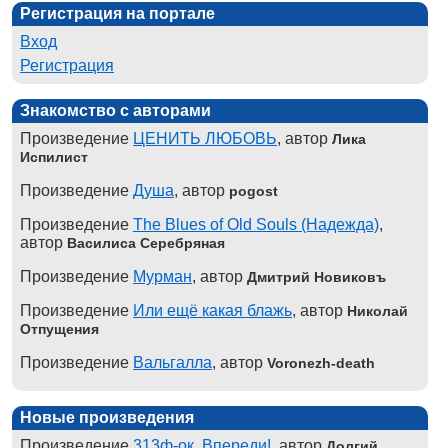
Регистрация на портале
Вход
Регистрация
Знакомство с авторами
Произведение
ЦЕНИТЬ ЛЮБОВЬ
, автор
Лика
Испилист
Произведение
Душа
, автор
pogost
Произведение
The Blues of Old Souls (Надежда)
,
автор
Василиса Серебряная
Произведение
Мурман
, автор
Дмитрий Новиковъ
Произведение
Или ещё какая блажь
, автор
Николай
Отпущения
Произведение
Вальгалла
, автор
Voronezh-death
Новые произведения
Произведение
313ф-ок. Впереди!
, автор
Долгий