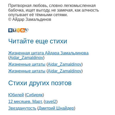
Притворная любовь, словно легкомысленная
бабочка, ищет выгоду, не замечая, как алчность
опутывает её тёмными сетями.
© Айдар Замальдинов
Читайте еще стихи
Жизненная цитата Айдара Замальдинова
(
Aidar_Zamaldinov
)
Жизненные цитаты
(
Aidar_Zamaldinov
)
Жизненные цитаты
(
Aidar_Zamaldinov
)
Стихи других поэтов
Юбилей
(
Cибиряк
)
12 месяцев. Март.
(
ravel2
)
Звезданутость
(
Дмитрий Шнайдер
)