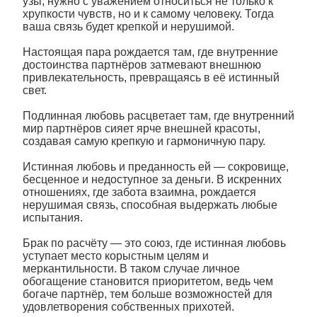
узы, нужно с уважением относиться не только к
хрупкости чувств, но и к самому человеку. Тогда
ваша связь будет крепкой и нерушимой.
Настоящая пара рождается там, где внутренние
достоинства партнёров затмевают внешнюю
привлекательность, превращаясь в её истинный
свет.
Подлинная любовь расцветает там, где внутренний
мир партнёров сияет ярче внешней красоты,
создавая самую крепкую и гармоничную пару.
Истинная любовь и преданность ей — сокровище,
бесценное и недоступное за деньги. В искренних
отношениях, где забота взаимна, рождается
нерушимая связь, способная выдержать любые
испытания.
Брак по расчёту — это союз, где истинная любовь
уступает место корыстным целям и
меркантильности. В таком случае личное
обогащение становится приоритетом, ведь чем
богаче партнёр, тем больше возможностей для
удовлетворения собственных прихотей.