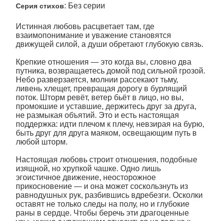
: Без серии
Серия стихов
Истинная любовь расцветает там, где
взаимопонимание и уважение становятся
движущей силой, а души обретают глубокую связь.
Крепкие отношения — это когда вы, словно два
путника, возвращаетесь домой под сильной грозой.
Небо разверзается, молнии рассекают тьму,
ливень хлещет, превращая дорогу в бурлящий
поток. Шторм ревёт, ветер бьёт в лицо, но вы,
промокшие и уставшие, держитесь друг за друга,
не размыкая объятий. Это и есть настоящая
поддержка: идти плечом к плечу, невзирая на бурю,
быть друг для друга маяком, освещающим путь в
любой шторм.
Настоящая любовь строит отношения, подобные
изящной, но хрупкой чашке. Одно лишь
эгоистичное движение, неосторожное
прикосновение — и она может соскользнуть из
равнодушных рук, разбившись вдребезги. Осколки
оставят не только следы на полу, но и глубокие
раны в сердце. Чтобы беречь эти драгоценные