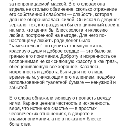
за непроницаемой маской. В его словах она
видела не столько обвинение, сколько отражение
его собственной слабости — слабости, которая
для неё оборачивалась силой. Он искал в девушек
зеркало: тех, кто разделял бы его циничный взгляд
на мир, кто ценил бы блеск золота и иллюзию
любви, построенной на выгоде. Для него по-
настоящему любить ради денег было
"замечательно", но ценить скромную жизнь,
красивую душу и доброе сердце — это было за
гранью его понимания. Доброту и искренность он
воспринимал не как сияющую красоту, а как грязь,
обесценивающую всё хорошее. Казалось,
искренность и доброта были для него лишь
временным, унижающим его явлением, подобно
использованной туалетной бумаге — ненужной и
забытой.
Его слова обнажили зияющую пропасть между
ними. Карина ценила честность и искренность,
веря, что истинное счастье — в простых
человеческих отношениях, в доброте и
взаимопонимании, а не в показном блеске
богатства.