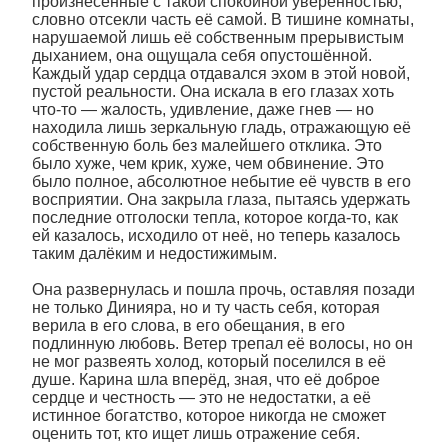
произнесённые с такой спокойной уверенностью,
словно отсекли часть её самой. В тишине комнаты,
нарушаемой лишь её собственным прерывистым
дыханием, она ощущала себя опустошённой.
Каждый удар сердца отдавался эхом в этой новой,
пустой реальности. Она искала в его глазах хоть
что-то — жалость, удивление, даже гнев — но
находила лишь зеркальную гладь, отражающую её
собственную боль без малейшего отклика. Это
было хуже, чем крик, хуже, чем обвинение. Это
было полное, абсолютное небытие её чувств в его
восприятии. Она закрыла глаза, пытаясь удержать
последние отголоски тепла, которое когда-то, как
ей казалось, исходило от неё, но теперь казалось
таким далёким и недостижимым.
Она развернулась и пошла прочь, оставляя позади
не только Динияра, но и ту часть себя, которая
верила в его слова, в его обещания, в его
подлинную любовь. Ветер трепал её волосы, но он
не мог развеять холод, который поселился в её
душе. Карина шла вперёд, зная, что её доброе
сердце и честность — это не недостатки, а её
истинное богатство, которое никогда не сможет
оценить тот, кто ищет лишь отражение себя.