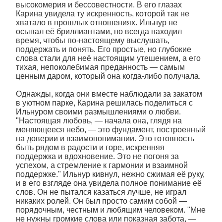
высокомерия и бессовестности. В его глазах
Карина увидела ту искренность, которой так не
хватало в прошлых отношениях. Ильнур не
осыпал её бриллиантами, но всегда находил
время, чтобы по-настоящему выслушать,
поддержать и понять. Его простые, но глубокие
слова стали для неё настоящим утешением, а его
тихая, непоколебимая преданность — самым
ценным даром, который она когда-либо получала.
Однажды, когда они вместе наблюдали за закатом
в уютном парке, Карина решилась поделиться с
Ильнуром своими размышлениями о любви.
"Настоящая любовь, — начала она, глядя на
меняющееся небо, — это фундамент, построенный
на доверии и взаимопонимании. Это готовность
быть рядом в радости и горе, искренняя
поддержка и вдохновение. Это не погоня за
успехом, а стремление к гармонии и взаимной
поддержке." Ильнур кивнул, нежно сжимая её руку,
и в его взгляде она увидела полное понимание её
слов. Он не пытался казаться лучше, не играл
никаких ролей. Он был просто самим собой —
порядочным, честным и любящим человеком. "Мне
не нужны громкие слова или показная забота, —