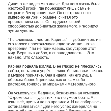
Динияр же видел мир иначе. Для него жизнь была
жестокой игрой, где побеждают лишь самые
хитрые и беспринципные. Он построил свою
империю на лжи и обмане, считая это
проявлением силы. Он гордился своей
способностью добиваться желаемого, игнорируя
чужие чувства.
"Ты слишком… чистая, Карина," — добавил он, и в
его голосе проскользнула едва заметная нотка
презрения. "Ты не понимаешь, как устроен этот
мир. Веришь в добро, в справедливость… Это
наивно. Это слабость."
Карина подняла взгляд. В её глазах не плескались
слёзы, не таился упрёк — лишь безмолвная печаль
и мудрое принятие. Она видела, как его душа
обросла броней цинизма, как он сам себя
растерял, гоняясь за миражами материального.
Он усмехнулся. Ледяная, безжизненная усмешка.
"Скромность — удел тех, кто не умеет брать. А я
взял всё, пусть и не по правилам. И не собираюсь
останавливаться." Для него успех измерялся не
чистотой помыслов, а толщиной банковского