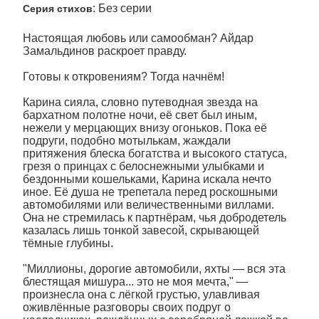
: Без серии
Серия стихов
Настоящая любовь или самообман? Айдар
Замальдинов раскроет правду.
Готовы к откровениям? Тогда начнём!
Карина сияла, словно путеводная звезда на
бархатном полотне ночи, её свет был иным,
нежели у мерцающих внизу огоньков. Пока её
подруги, подобно мотылькам, жаждали
притяжения блеска богатства и высокого статуса,
грезя о принцах с белоснежными улыбками и
бездонными кошельками, Карина искала нечто
иное. Её душа не трепетала перед роскошными
автомобилями или величественными виллами.
Она не стремилась к партнёрам, чья добродетель
казалась лишь тонкой завесой, скрывающей
тёмные глубины.
"Миллионы, дорогие автомобили, яхты — вся эта
блестящая мишура... это не моя мечта," —
произнесла она с лёгкой грустью, улавливая
оживлённые разговоры своих подруг о