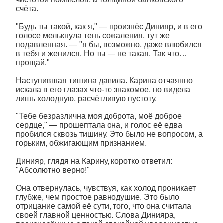
счёта.
"Будь ты такой, как я," — произнёс Динияр, и в его
голосе мелькнула тень сожаления, тут же
подавленная. — "я бы, возможно, даже влюбился
в тебя и женился. Но ты — не такая. Так что…
прощай."
Наступившая тишина давила. Карина отчаянно
искала в его глазах что-то знакомое, но видела
лишь холодную, расчётливую пустоту.
"Тебе безразлична моя доброта, моё доброе
сердце," — прошептала она, и голос её едва
пробился сквозь тишину. Это было не вопросом, а
горьким, обжигающим признанием.
Динияр, глядя на Карину, коротко ответил:
"Абсолютно верно!"
Она отвернулась, чувствуя, как холод проникает
глубже, чем простое равнодушие. Это было
отрицание самой её сути, того, что она считала
своей главной ценностью. Слова Динияра,