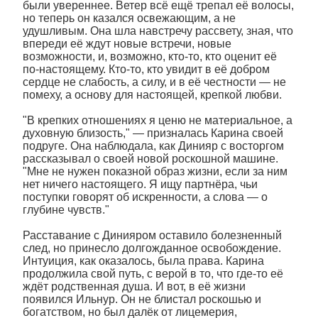
были увереннее. Ветер всё ещё трепал её волосы,
но теперь он казался освежающим, а не
удушливым. Она шла навстречу рассвету, зная, что
впереди её ждут новые встречи, новые
возможности, и, возможно, кто-то, кто оценит её
по-настоящему. Кто-то, кто увидит в её добром
сердце не слабость, а силу, и в её честности — не
помеху, а основу для настоящей, крепкой любви.
"В крепких отношениях я ценю не материальное, а
духовную близость," — призналась Карина своей
подруге. Она наблюдала, как Динияр с восторгом
рассказывал о своей новой роскошной машине.
"Мне не нужен показной образ жизни, если за ним
нет ничего настоящего. Я ищу партнёра, чьи
поступки говорят об искренности, а слова — о
глубине чувств."
Расставание с Динияром оставило болезненный
след, но принесло долгожданное освобождение.
Интуиция, как оказалось, была права. Карина
продолжила свой путь, с верой в то, что где-то её
ждёт родственная душа. И вот, в её жизни
появился Ильнур. Он не блистал роскошью и
богатством, но был далёк от лицемерия,