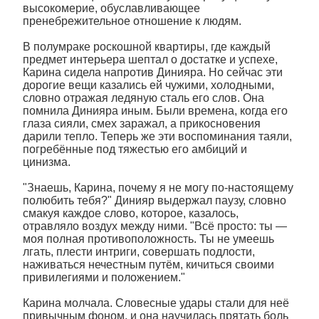
высокомерие, обуславливающее
пренебрежительное отношение к людям.
В полумраке роскошной квартиры, где каждый
предмет интерьера шептал о достатке и успехе,
Карина сидела напротив Динияра. Но сейчас эти
дорогие вещи казались ей чужими, холодными,
словно отражая ледяную сталь его слов. Она
помнила Динияра иным. Были времена, когда его
глаза сияли, смех заражал, а прикосновения
дарили тепло. Теперь же эти воспоминания таяли,
погребённые под тяжестью его амбиций и
цинизма.
"Знаешь, Карина, почему я не могу по-настоящему
полюбить тебя?" Динияр выдержал паузу, словно
смакуя каждое слово, которое, казалось,
отравляло воздух между ними. "Всё просто: ты —
моя полная противоположность. Ты не умеешь
лгать, плести интриги, совершать подлости,
наживаться нечестным путём, кичиться своими
привилегиями и положением."
Карина молчала. Словесные удары стали для неё
привычным фоном, и она научилась прятать боль