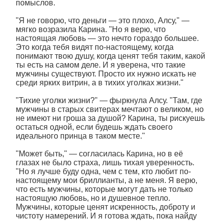
помыслов.
"Я не говорю, что деньги — это плохо, Алсу," —
мягко возразила Карина. "Но я верю, что
настоящая любовь — это нечто гораздо большее.
Это когда тебя видят по-настоящему, когда
понимают твою душу, когда ценят тебя таким, какой
ты есть на самом деле. И я уверена, что такие
мужчины существуют. Просто их нужно искать не
среди ярких витрин, а в тихих уголках жизни."
"Тихие уголки жизни?" — фыркнула Алсу. "Там, где
мужчины в старых свитерах мечтают о великом, но
не имеют ни гроша за душой? Карина, ты рискуешь
остаться одной, если будешь ждать своего
идеального принца в таком месте."
"Может быть," — согласилась Карина, но в её
глазах не было страха, лишь тихая уверенность.
"Но я лучше буду одна, чем с тем, кто любит по-
настоящему мои бриллианты, а не меня. Я верю,
что есть мужчины, которые могут дать не только
настоящую любовь, но и душевное тепло.
Мужчины, которые ценят искренность, доброту и
чистоту намерений. И я готова ждать, пока найду