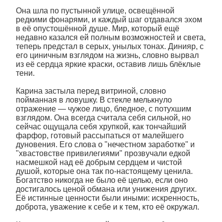
Она шла по пустынной улице, освещённой
редкими фонарями, и каждый шаг отдавался эхом
в её опустошённой душе. Мир, который ещё
недавно казался ей полным возможностей и света,
теперь предстал в серых, унылых тонах. Динияр, с
его циничным взглядом на жизнь, словно вырвал
из её сердца яркие краски, оставив лишь блёклые
тени.
Карина застыла перед витриной, словно
пойманная в ловушку. В стекле мелькнуло
отражение — чужое лицо, бледное, с потухшим
взглядом. Она всегда считала себя сильной, но
сейчас ощущала себя хрупкой, как тончайший
фарфор, готовый рассыпаться от малейшего
дуновения. Его слова о "нечестном заработке" и
"хвастовстве привилегиями" прозвучали едкой
насмешкой над её добрым сердцем и чистой
душой, которые она так по-настоящему ценила.
Богатство никогда не было её целью, если оно
достигалось ценой обмана или унижения других.
Её истинные ценности были иными: искренность,
доброта, уважение к себе и к тем, кто её окружал.