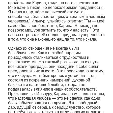
продолжала Карина, глядя на него с нежностью.
Мне важна тихая, но непоколебимая преданность.
Я ценю в партнёре не высокий статус, а
способность быть настоящим, открытым и честным
человеком." Ильнур, улыбаясь, ответил: "Ты — моё
самое большое богатство, Карина. Я никогда не
позволю мишуре затмить то, что у нас есть." Эти
слова согревали её сердце, придавая уверенности
в том, что она наконец-то нашла то, что искала.
Однако их отношения не всегда были
безоблачными. Как и в любой паре, им
приходилось сталкиваться с трудностями и
разногласиями. Но каждый раз, когда на их пути
возникали преграды, они находили в себе силы
преодолевать их вместе. Это происходило потому,
что их фундамент был крепок и устойчив — он
состоял из искренних намерений, духовной
близости и настоящей любви, которая не
поддавалась влиянию внешних обстоятельств.
Прижавшись к Ильнуру, Карина размышляла о том,
что настоящая любовь — это не сделка, где одни
блага обмениваются на другие. Это свободный
дар, идущий от сердца к сердцу, чувство, которое
не требует доказательств в виде дорогих подарков