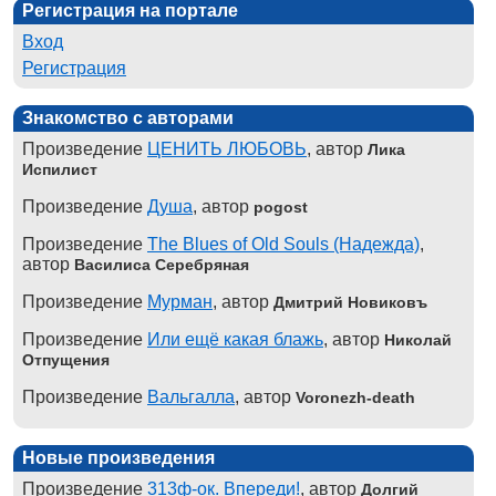
Регистрация на портале
Вход
Регистрация
Знакомство с авторами
Произведение
ЦЕНИТЬ ЛЮБОВЬ
, автор
Лика
Испилист
Произведение
Душа
, автор
pogost
Произведение
The Blues of Old Souls (Надежда)
,
автор
Василиса Серебряная
Произведение
Мурман
, автор
Дмитрий Новиковъ
Произведение
Или ещё какая блажь
, автор
Николай
Отпущения
Произведение
Вальгалла
, автор
Voronezh-death
Новые произведения
Произведение
313ф-ок. Впереди!
, автор
Долгий