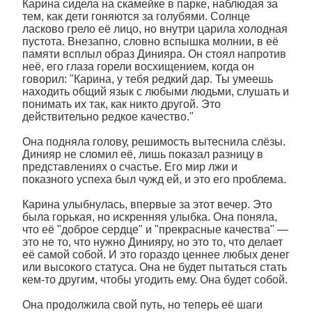
Карина сидела на скамейке в парке, наблюдая за
тем, как дети гоняются за голубями. Солнце
ласково грело её лицо, но внутри царила холодная
пустота. Внезапно, словно вспышка молнии, в её
памяти всплыл образ Динияра. Он стоял напротив
неё, его глаза горели восхищением, когда он
говорил: "Карина, у тебя редкий дар. Ты умеешь
находить общий язык с любыми людьми, слушать и
понимать их так, как никто другой. Это
действительно редкое качество."
Она подняла голову, решимость вытеснила слёзы.
Динияр не сломил её, лишь показал разницу в
представлениях о счастье. Его мир лжи и
показного успеха был чужд ей, и это его проблема.
Карина улыбнулась, впервые за этот вечер. Это
была горькая, но искренняя улыбка. Она поняла,
что её "доброе сердце" и "прекрасные качества" —
это не то, что нужно Динияру, но это то, что делает
её самой собой. И это гораздо ценнее любых денег
или высокого статуса. Она не будет пытаться стать
кем-то другим, чтобы угодить ему. Она будет собой.
Она продолжила свой путь, но теперь её шаги