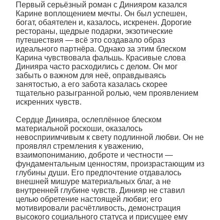
Первый серьёзный роман с Динияром казался
Карине воплощением мечты. Он был успешен,
богат, обаятелен и, казалось, искренен. Дорогие
рестораны, щедрые подарки, экзотические
путешествия — всё это создавало образ
идеального партнёра. Однако за этим блеском
Карина чувствовала фальшь. Красивые слова
Динияра часто расходились с делом. Он мог
забыть о важном для неё, оправдываясь
занятостью, а его забота казалась скорее
тщательно разыгранной ролью, чем проявлением
искренних чувств.
Сердце Динияра, ослеплённое блеском
материальной роскоши, оказалось
невосприимчивым к свету подлинной любви. Он не
проявлял стремления к уважению,
взаимопониманию, доброте и честности —
фундаментальным ценностям, произрастающим из
глубины души. Его предпочтение отдавалось
внешней мишуре материальных благ, а не
внутренней глубине чувств. Динияр не ставил
целью обретение настоящей любви; его
мотивировали расчётливость, демонстрация
высокого социального статуса и присущее ему