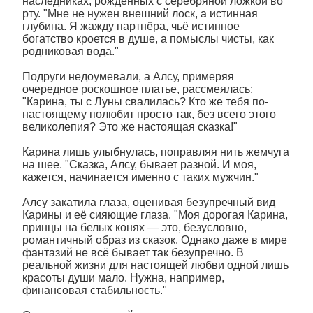
наследниках, рождённых с серебряной ложкой во
рту. "Мне не нужен внешний лоск, а истинная
глубина. Я жажду партнёра, чьё истинное
богатство кроется в душе, а помыслы чисты, как
родниковая вода."
Подруги недоумевали, а Алсу, примеряя
очередное роскошное платье, рассмеялась:
"Карина, ты с Луны свалилась? Кто же тебя по-
настоящему полюбит просто так, без всего этого
великолепия? Это же настоящая сказка!"
Карина лишь улыбнулась, поправляя нить жемчуга
на шее. "Сказка, Алсу, бывает разной. И моя,
кажется, начинается именно с таких мужчин."
Алсу закатила глаза, оценивая безупречный вид
Карины и её сияющие глаза. "Моя дорогая Карина,
принцы на белых конях — это, безусловно,
романтичный образ из сказок. Однако даже в мире
фантазий не всё бывает так безупречно. В
реальной жизни для настоящей любви одной лишь
красоты души мало. Нужна, например,
финансовая стабильность."