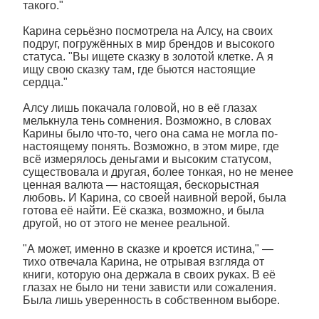
такого."
Карина серьёзно посмотрела на Алсу, на своих
подруг, погружённых в мир брендов и высокого
статуса. "Вы ищете сказку в золотой клетке. А я
ищу свою сказку там, где бьются настоящие
сердца."
Алсу лишь покачала головой, но в её глазах
мелькнула тень сомнения. Возможно, в словах
Карины было что-то, чего она сама не могла по-
настоящему понять. Возможно, в этом мире, где
всё измерялось деньгами и высоким статусом,
существовала и другая, более тонкая, но не менее
ценная валюта — настоящая, бескорыстная
любовь. И Карина, со своей наивной верой, была
готова её найти. Её сказка, возможно, и была
другой, но от этого не менее реальной.
"А может, именно в сказке и кроется истина," —
тихо отвечала Карина, не отрывая взгляда от
книги, которую она держала в своих руках. В её
глазах не было ни тени зависти или сожаления.
Была лишь уверенность в собственном выборе.