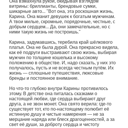
Она взмахнула рукой, окидывая взглядом
витрины: бриллианты, брендовые сумки,
шикарные авто... "Вот она, эта роскошная жизнь,
Карина. Она манит девушек к богатым мужчинам.
А твои милые, скромные, порядочные, честные, с
добрым сердцем... Да, они замечательные, но с
ними такую жизнь не построишь."
Карина, задумавшись, теребила край шёлкового
платья. Она не была дурой. Она прекрасно видела,
как её подруги выстраивают свою жизнь, выбирая
мужчин по толщине кошелька и высокому
положению в обществе. И, надо сказать, у них это
получалось, пусть и не всегда честным путём. Их
жизнь — сплошные путешествия, люксовые
бренды и постоянное внимание.
Но что-то глубоко внутри Карины противилось
этому. В детстве она питалась сказками о
настоящей любви, где сердца выбирают друг
друга, а не звон монет. Она свято верила: где-то
существует тот, кто по-настоящему полюбит её
истинную душу и чистые намерения — не за
мерцание наряда или блеск драгоценностей, а за
свет её души, за доброту сердца и чистоту