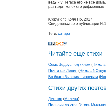
ведь и у Пегаса его не все дома,
раз гадит конёк его рифменным к
[Copyright: Коля Но, 2017
Свидетельство о публикации №
Теги:
сатира
Читайте еще стихи
Семь Ведрус под килем
(
Никола
Почти как Ленин
(
Николай Отпу
Во благо бывшим пионерам
(
Ни
Стихи других поэто
Детство
(
Милена
)
Полночи до утра
(
Игорь Мыльни