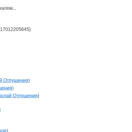
алом...
117012205645]
й Отпущения
)
щения
)
колай Отпущения
)
в
ков
)