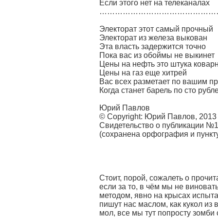
Если этого нет на телеканалах
…………………………………………
Электорат этот самый прочный
Электорат из железа выкован
Эта власть задержится точно
Пока вас из обоймы не выкинет
Цены на нефть это штука ковар
Цены на газ еще хитрей
Вас всех разметает по вашим п
Когда станет барель по сто рубл
Юрий Павлов
© Copyright: Юрий Павлов, 2013
Свидетельство о публикации №
(сохранена орфография и пункт
Стоит, порой, сожалеть о прочит
если за то, в чём мы не виноват
методом, явно на крысах испыт
пишут нас маслом, как кукол из 
мол, все мы тут попросту зомби