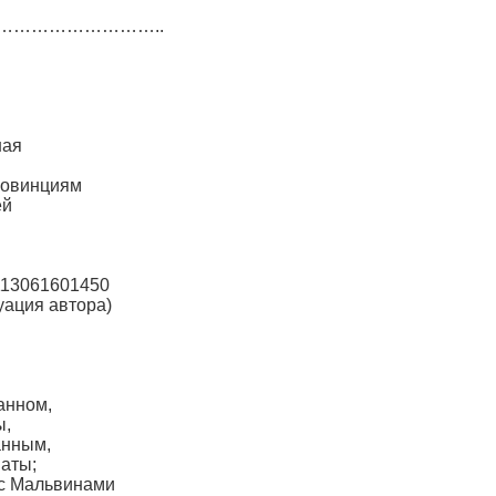
……………………..
ная
ровинциям
ей
113061601450
уация автора)
анном,
ы,
анным,
ваты;
 с Мальвинами