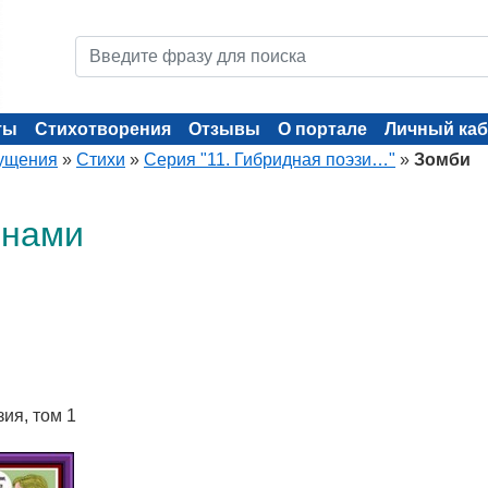
ты
Стихотворения
Отзывы
О портале
Личный каб
ущения
»
Стихи
»
Серия "11. Гибридная поэзи…"
»
Зомби
инами
зия, том 1