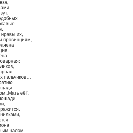
еза,
нами
зут,
подобных
ржавые
м,
 нравы их,
ым провинциям,
вачена
ция,
чена…
коварная;
ьчиков,
варная
ых пальчиков…
братию
лощади
м „Мать её!”,
лошади,
ми,
уражится,
бнилками,
ется
иона
ным налом,