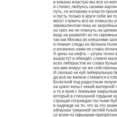
и кованы властью мы все из жел
и стелют, любуясь своими карти
путь, по которому к власти проле
и пусть только в круге себе же 
могут служить все их помыслы 
эквивалентом пока не загробны
но грех же не плюнуть на цепкие
ведь не разметёт их по скромн
так как Москва их клешнями зах
и помнит следы их ботинок поли
и косвенно нами их слава опла
А цены на нефть – штука точно 
вырастут и обведёт, словно мал
всех либерастов их слава буль
носами вокруг их же собственн
И сколько ни куй либеральную 
да всё не железо стекается к п
Болотной под радостным лозунго
на цокот копыт некой матерной 
а то и коня с боевыми закрылка
который в стихушной гордыне к
стращая сограждан пустыми бу
в надежде на то, что за это окаж
обласкан туманной петлёй Альб
со всем по офшорам припрятан