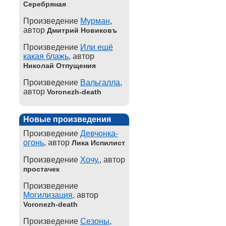
Серебряная
Произведение
Мурман
,
автор
Дмитрий Новиковъ
Произведение
Или ещё
какая блажь
, автор
Николай Отпущения
Произведение
Вальгалла
,
автор
Voronezh-death
Новые произведения
Произведение
Девчонка-
огонь
, автор
Лика Испилист
Произведение
Хочу.
, автор
простачек
Произведение
Могилизация
, автор
Voronezh-death
Произведение
Сезоны
,