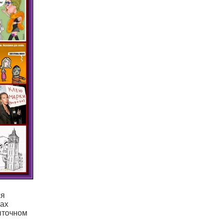
ся
рах
ыточном