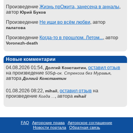
Произведение
Жизнь прОжита, занесена в анналы
,
автор
Юрий Буков
Произведение
Не ищи во всём любви
, автор
палатова
Произведение
Когда-то в прошлом. Летом...
, автор
Voronezh-death
Новые комментарии
04.08.2026 01:54,
,
оставил отзыв
Долгий Константин
на произведение
,
505ф-ок. Стрекоза без Муравья
автора
Долгий Константин
01.08.2026 08:22,
,
оставил отзыв
на
mihail
произведение
, автора
Когда ...
mihail
FAQ
Авторские права
Авторское соглашение
Новости портала
Обратная связь