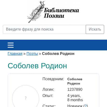
Искать
Главная
»
Поэты
»
Соболев Родион
Соболев Родион
Псевдоним:
Соболев
Родион
Логин:
1237890
Опыт:
4 years,
8 months
Статус:
Новичок (
?
)