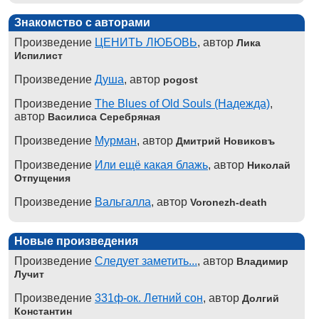
Знакомство с авторами
Произведение
ЦЕНИТЬ ЛЮБОВЬ
, автор
Лика
Испилист
Произведение
Душа
, автор
pogost
Произведение
The Blues of Old Souls (Надежда)
,
автор
Василиса Серебряная
Произведение
Мурман
, автор
Дмитрий Новиковъ
Произведение
Или ещё какая блажь
, автор
Николай
Отпущения
Произведение
Вальгалла
, автор
Voronezh-death
Новые произведения
Произведение
Следует заметить...
, автор
Владимир
Лучит
Произведение
331ф-ок. Летний сон
, автор
Долгий
Константин