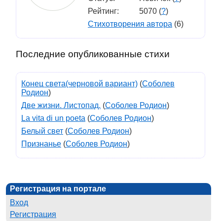
Рейтинг:
5070 (
?
)
Стихотворения автора
(6)
Последние опубликованные стихи
Конец света(черновой вариант)
(
Соболев
Родион
)
Две жизни. Листопад.
(
Соболев Родион
)
La vita di un poeta
(
Соболев Родион
)
Белый свет
(
Соболев Родион
)
Признанье
(
Соболев Родион
)
Регистрация на портале
Вход
Регистрация