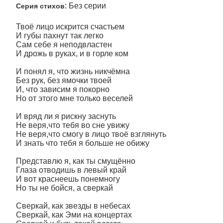
: Без серии
Серия стихов
Твоё лицо искрится счастьем
И губы пахнут так легко
Сам себе я неподвластен
И дрожь в руках, и в горле ком
И понял я, что жизнь никчёмна
Без рук, без ямочки твоей
И, что зависим я покорно
Но от этого мне только веселей
И вряд ли я рискну заснуть
Не веря,что тебя во сне увижу
Не веря,что смогу в лицо твоё взглянуть
И знать что тебя я больше не обижу
Представлю я, как ты смущённо
Глаза отводишь в левый край
И вот краснеешь понемногу
Но ты не бойся, а сверкай
Сверкай, как звезды в небесах
Сверкай, как Эми на концертах