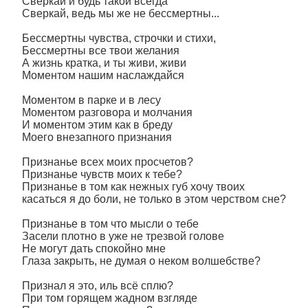
Сверкай и будь такой всегда
Сверкай, ведь мы же не бессмертны...
Бессмертны чувства, строчки и стихи,
Бессмертны все твои желания
А жизнь кратка, и ты живи, живи
Моментом нашим наслаждайся
Моментом в парке и в лесу
Моментом разговора и молчания
И моментом этим как в бреду
Моего внезапного признания
Признанье всех моих просчетов?
Признанье чувств моих к тебе?
Признанье в том как нежных губ хочу твоих
касаться я до боли, не только в этом черством сне?
Признанье в том что мысли о тебе
Засели плотно в уже не трезвой голове
Не могут дать спокойно мне
Глаза закрыть, не думая о неком волшебстве?
Признал я это, иль всё сплю?
При том горящем жадном взгляде