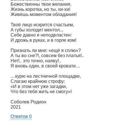
Божественны твои желания.
Жизнь коротка, но ты, хи-хи!
Живёшь моментом обладания!
Твоё лицо искрится счастьем,
А губы холодит ментол...
Себе давно я неподвластен:
И дрожь в руках, и в горле ком!
Признать ли мне: «ещё я сплю»?
А ты во сне?!, совсем без платья!..
Нет!.. это точно, наяву!..
Я вновь один, в своей кровати…
…курю на лестничной площадке,
Слагаю крайнюю строфу:
«И в этом нет уже загадки,
Что без тебя жить не смогу»!
Соболев Родион
2021
Ответов 0