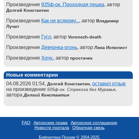
Произведение
935ф-ок. Проходная пешка
, автор
Долгий Константин
Произведение
Как не всякому...
, автор
Владимир
Лучит
Произведение
Гугл
, автор
Voronezh-death
Произведение
Девчонка-огонь
, автор
Лика Испилист
Произведение
Хочу.
, автор
простачек
Новые комментарии
04.08.2026 01:54,
,
оставил отзыв
Долгий Константин
на произведение
,
505ф-ок. Стрекоза без Муравья
автора
Долгий Константин
FAQ
Авторские права
Авторское соглашение
Новости портала
Обратная связь
Библиотека Поэзии © 2004-2025.