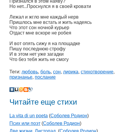
Признался в этом наяву?
Но нет...Проснулся я в своей кровати
Лежал и жгло мне каждый нерв
Пришлось мне встать и жить надеясь
Что этот сон ночной курьер
Отдаст мне вскоре не робея
И вот опять сижу я на площадке
Пишу последнюю строфу
И в этом нет уже загадки
Что без тебя жить не смогу
Теги:
любовь
,
боль
,
сон
,
лирика
,
стихотворение
,
признанье
,
послание
Читайте еще стихи
La vita di un poeta
(
Соболев Родион
)
Псих или поэт
(
Соболев Родион
)
Две жизни. Листопад.
(
Соболев Родион
)