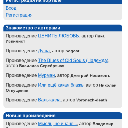
Регистрация на портале
Вход
Регистрация
Знакомство с авторами
Произведение
ЦЕНИТЬ ЛЮБОВЬ
, автор
Лика
Испилист
Произведение
Душа
, автор
pogost
Произведение
The Blues of Old Souls (Надежда)
,
автор
Василиса Серебряная
Произведение
Мурман
, автор
Дмитрий Новиковъ
Произведение
Или ещё какая блажь
, автор
Николай
Отпущения
Произведение
Вальгалла
, автор
Voronezh-death
Новые произведения
Произведение
Мысль, не иначе...
, автор
Владимир