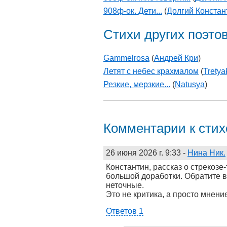
908ф-ок. Дети...
(
Долгий Констан
Стихи других поэто
Gammelrosa
(
Андрей Кри
)
Летят с небес крахмалом
(
Tretya
Резкие, мерзкие...
(
Natusya
)
Комментарии к сти
26 июня 2026 г. 9:33
-
Нина Ник.
Константин, рассказ о стрекоз
большой доработки. Обратите 
неточные.
Это не критика, а просто мнение
Ответов 1