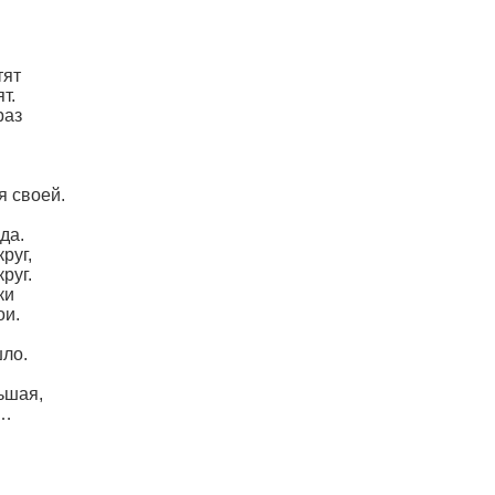
тят
т.
раз
я своей.
да.
руг,
руг.
ки
ои.
ло.
ьшая,
я…