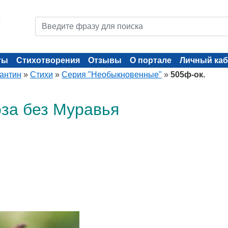
ты
Стихотворения
Отзывы
О портале
Личный каб
тантин
»
Стихи
»
Серия "Необыкновенные"
»
505ф-ок.
оза без Муравья