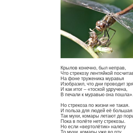
Крылов конечно, был неправ,
Что стрекозу лентяйкой посчита
На фоне труженика муравья
Изобразил, что дни проводит зря
И как итог – «тоской удручена,
В печали к муравью она пошла
Но стрекоза по жизни не такая.
И польза для людей её большая
Так мухи, комары летают до пор
Пока в полёте нету стрекозы.
Но если «вертолётик» налету
То мухи, комары уже во рту.