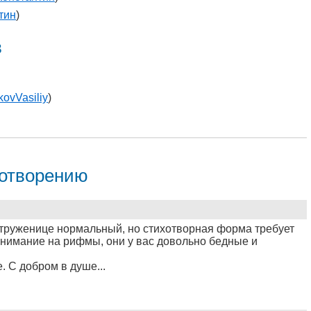
тин
)
в
kovVasiliy
)
хотворению
е-труженице нормальный, но стихотворная форма требует
внимание на рифмы, они у вас довольно бедные и
. С добром в душе...