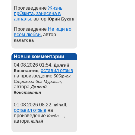
Произведение
Жизнь
прОжита, занесена в
анналы
, автор
Юрий Буков
Произведение
Не ищи во
всём любви
, автор
палатова
Новые комментарии
04.08.2026 01:54,
Долгий
,
оставил отзыв
Константин
на произведение
505ф-ок.
,
Стрекоза без Муравья
автора
Долгий
Константин
01.08.2026 08:22,
,
mihail
оставил отзыв
на
произведение
,
Когда ...
автора
mihail