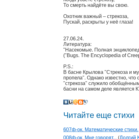
То смерть найдёте вы свою.
Охотник важный – стрекоза,
Пускай, раскрыты у неё глаза!
27.06.24.
Литература:
"Насекомые. Полная энциклопед
("Bugs. The Encyclopedia of Creep
P.S.:
В басне Крылова "Стрекоза и му
пропела". Однако известно, что с
"стрекоза" служило обобщённы
басни на самом деле является
Читайте еще стихи
607ф-ок. Математические стихи.
008ф-ок. Мне говорят...
(
Долгий 