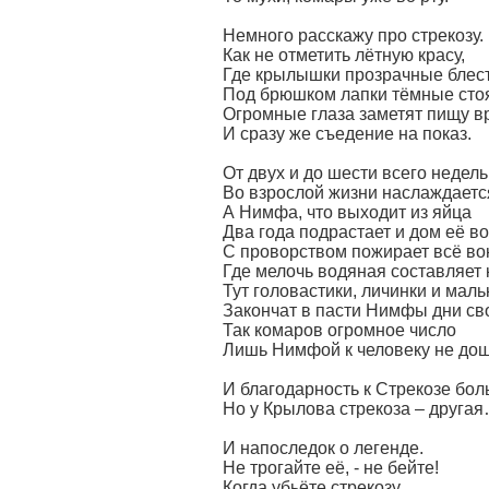
Немного расскажу про стрекозу.
Как не отметить лётную красу,
Где крылышки прозрачные блес
Под брюшком лапки тёмные стоя
Огромные глаза заметят пищу в
И сразу же съедение на показ.
От двух и до шести всего недель
Во взрослой жизни наслаждаетс
А Нимфа, что выходит из яйца
Два года подрастает и дом её во
С проворством пожирает всё вок
Где мелочь водяная составляет к
Тут головастики, личинки и маль
Закончат в пасти Нимфы дни св
Так комаров огромное число
Лишь Нимфой к человеку не дош
И благодарность к Стрекозе бол
Но у Крылова стрекоза – друга
И напоследок о легенде.
Не трогайте её, - не бейте!
Когда убьёте стрекозу,