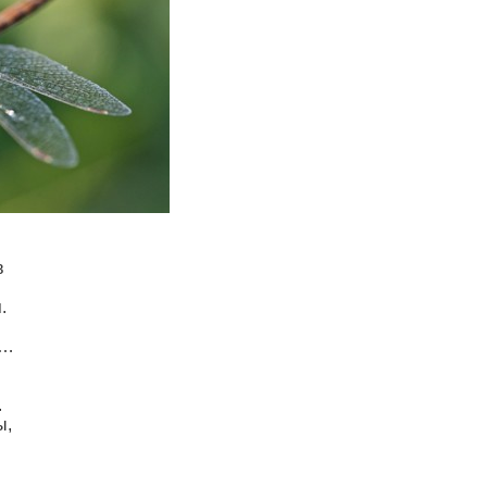
в
.
»…
.
ы,