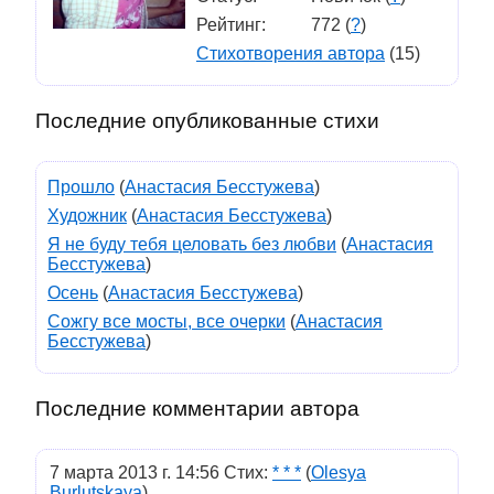
Рейтинг:
772 (
?
)
Стихотворения автора
(15)
Последние опубликованные стихи
Прошло
(
Анастасия Бесстужева
)
Художник
(
Анастасия Бесстужева
)
Я не буду тебя целовать без любви
(
Анастасия
Бесстужева
)
Осень
(
Анастасия Бесстужева
)
Сожгу все мосты, все очерки
(
Анастасия
Бесстужева
)
Последние комментарии автора
7 марта 2013 г. 14:56 Стих:
* * *
(
Olesya
Burlutskaya
)