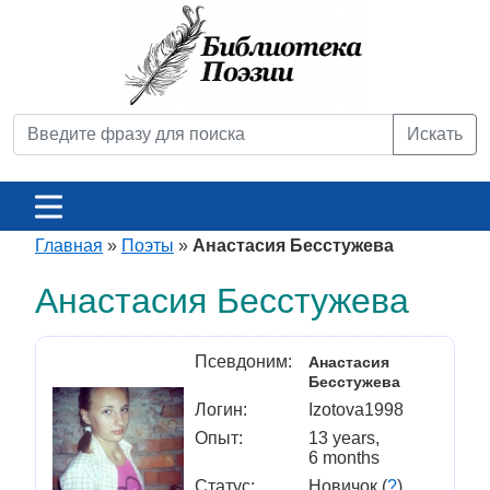
Искать
Главная
»
Поэты
»
Анастасия Бесстужева
Анастасия Бесстужева
Псевдоним:
Анастасия
Бесстужева
Логин:
Izotova1998
Опыт:
13 years,
6 months
Статус:
Новичок (
?
)