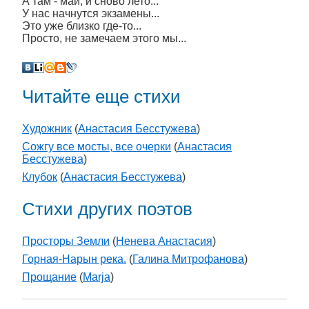
А там - май, и сново лето...
У нас начнутся экзамены...
Это уже близко где-то...
Просто, не замечаем этого мы...
Читайте еще стихи
Художник
(
Анастасия Бесстужева
)
Сожгу все мосты, все очерки
(
Анастасия
Бесстужева
)
Клубок
(
Анастасия Бесстужева
)
Стихи других поэтов
Просторы Земли
(
Ненева Анастасия
)
Горная-Нарын река.
(
Галина Митрофанова
)
Прощание
(
Marja
)