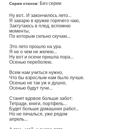
: Без серии
Серия стихов
Ну вот.. И закончилось лето...
Я заварю в кружке горячего чаю,
Зактутаюсь в плед, вспомню
моменты,
По которым сильно скучаю...
Это лето прошло на ура.
Я не о чем не желею...
Ну вот и осени пришла пора...
Осенью переболею.
Всем нам учиться нужно,
Что бы взрослым нам было лучше.
Осенью не так уж и душно,
Осенью будут тучи...
Станет вдовое больше забот:
Тетради, книги, портфель...
Будет больше домашних работ...
Но не печалься, уже рядом
апрель...