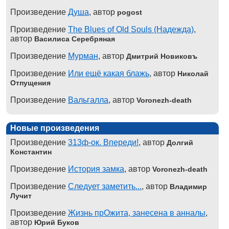
Произведение
Душа
, автор
pogost
Произведение
The Blues of Old Souls (Надежда)
,
автор
Василиса Серебряная
Произведение
Мурман
, автор
Дмитрий Новиковъ
Произведение
Или ещё какая блажь
, автор
Николай
Отпущения
Произведение
Вальгалла
, автор
Voronezh-death
Новые произведения
Произведение
313ф-ок. Впереди!
, автор
Долгий
Константин
Произведение
История замка
, автор
Voronezh-death
Произведение
Следует заметить...
, автор
Владимир
Лучит
Произведение
Жизнь прОжита, занесена в анналы
,
автор
Юрий Буков