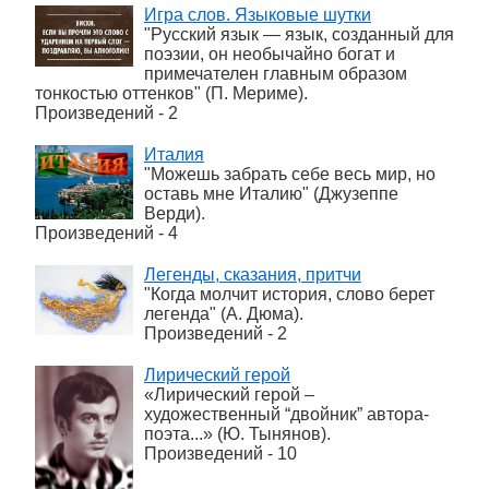
Игра слов. Языковые шутки
"Русский язык — язык, созданный для
поэзии, он необычайно богат и
примечателен главным образом
тонкостью оттенков" (П. Мериме).
Произведений - 2
Италия
"Можешь забрать себе весь мир, но
оставь мне Италию" (Джузеппе
Верди).
Произведений - 4
Легенды, сказания, притчи
"Когда молчит история, слово берет
легенда" (А. Дюма).
Произведений - 2
Лирический герой
«Лирический герой –
художественный “двойник” автора-
поэта...» (Ю. Тынянов).
Произведений - 10