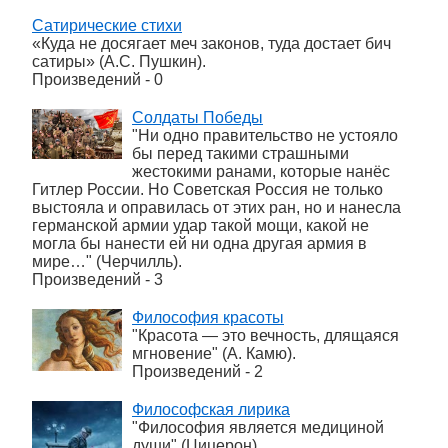
Сатирические стихи
«Куда не досягает меч законов, туда достает бич
сатиры» (А.С. Пушкин).
Произведений - 0
Солдаты Победы
"Ни одно правительство не устояло
бы перед такими страшными
жестокими ранами, которые нанёс
Гитлер России. Но Советская Россия не только
выстояла и оправилась от этих ран, но и нанесла
германской армии удар такой мощи, какой не
могла бы нанести ей ни одна другая армия в
мире…" (Черчилль).
Произведений - 3
Философия красоты
"Красота — это вечность, длящаяся
мгновение" (А. Камю).
Произведений - 2
Философская лирика
"Философия является медициной
души" (Цицерон).