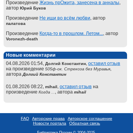
Произведение
Жизнь прОжита, занесена в анналы
,
автор
Юрий Буков
Произведение
Не ищи во всём любви
, автор
палатова
Произведение
Когда-то в прошлом. Летом...
, автор
Voronezh-death
Новые комментарии
04.08.2026 01:54,
,
оставил отзыв
Долгий Константин
на произведение
,
505ф-ок. Стрекоза без Муравья
автора
Долгий Константин
01.08.2026 08:22,
,
оставил отзыв
на
mihail
произведение
, автора
Когда ...
mihail
FAQ
Авторские права
Авторское соглашение
Новости портала
Обратная связь
Библиотека Поэзии © 2004-2025.