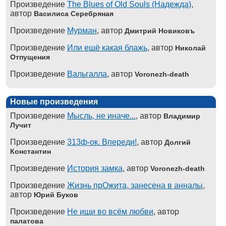
Произведение
The Blues of Old Souls (Надежда)
,
автор
Василиса Серебряная
Произведение
Мурман
, автор
Дмитрий Новиковъ
Произведение
Или ещё какая блажь
, автор
Николай
Отпущения
Произведение
Вальгалла
, автор
Voronezh-death
Новые произведения
Произведение
Мысль, не иначе...
, автор
Владимир
Лучит
Произведение
313ф-ок. Впереди!
, автор
Долгий
Константин
Произведение
История замка
, автор
Voronezh-death
Произведение
Жизнь прОжита, занесена в анналы
,
автор
Юрий Буков
Произведение
Не ищи во всём любви
, автор
палатова