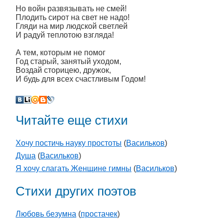
Но войн развязывать не смей!
Плодить сирот на свет не надо!
Гляди на мир людской светлей
И радуй теплотою взгляда!
А тем, которым не помог
Год старый, занятый уходом,
Воздай сторицею, дружок,
И будь для всех счастливым Годом!
Читайте еще стихи
Хочу постичь науку простоты
(
Васильков
)
Душа
(
Васильков
)
Я хочу слагать Женщине гимны
(
Васильков
)
Стихи других поэтов
Любовь безумна
(
простачек
)