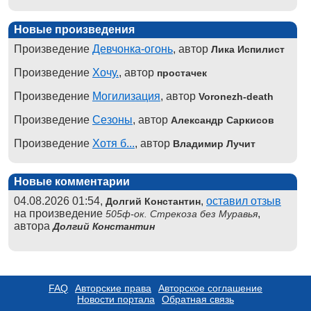
Новые произведения
Произведение
Девчонка-огонь
, автор
Лика Испилист
Произведение
Хочу.
, автор
простачек
Произведение
Могилизация
, автор
Voronezh-death
Произведение
Сезоны
, автор
Александр Саркисов
Произведение
Хотя б...
, автор
Владимир Лучит
Новые комментарии
04.08.2026 01:54,
,
оставил отзыв
Долгий Константин
на произведение
,
505ф-ок. Стрекоза без Муравья
автора
Долгий Константин
FAQ
Авторские права
Авторское соглашение
Новости портала
Обратная связь