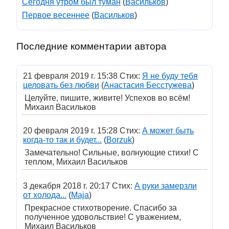
Сегодня утром был туман
(
Васильков
)
Первое весеннее
(
Васильков
)
Последние комментарии автора
21 февраля 2019 г. 15:38 Стих:
Я не буду тебя
целовать без любви
(
Анастасия Бесстужева
)
Целуйте, пишите, живите! Успехов во всём!
Михаил Васильков
20 февраля 2019 г. 15:28 Стих:
А может быть
когда-то так и будет...
(
Borzuk
)
Замечательно! Сильные, волнующие стихи! С
теплом, Михаил Васильков
3 декабря 2018 г. 20:17 Стих:
А руки замерзли
от холода...
(
Maja
)
Прекрасное стихотворение. Спасибо за
полученное удовольствие! С уважением,
Михаил Васильков