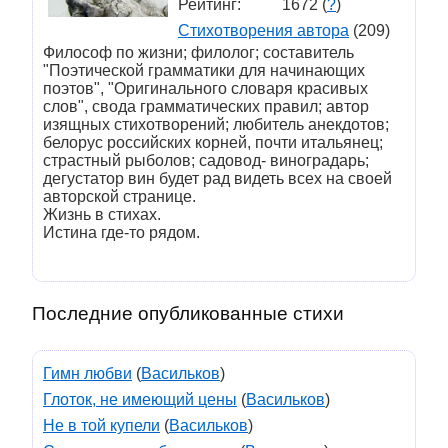
Рейтинг:
1672 (
?
)
Стихотворения автора
(209)
Философ по жизни; филолог; составитель
"Поэтической грамматики для начинающих
поэтов", "Оригинального словаря красивых
слов", свода грамматических правил; автор
изящных стихотворений; любитель анекдотов;
белорус российских корней, почти итальянец;
страстный рыболов; садовод- виноградарь;
дегустатор вин будет рад видеть всех на своей
авторской странице.
Жизнь в стихах.
Истина где-то рядом.
Последние опубликованные стихи
Гимн любви
(
Васильков
)
Глоток, не имеющий цены
(
Васильков
)
Не в той купели
(
Васильков
)