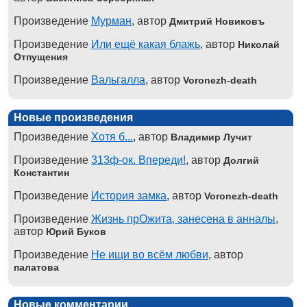
Произведение
Мурман
, автор
Дмитрий Новиковъ
Произведение
Или ещё какая блажь
, автор
Николай
Отпущения
Произведение
Вальгалла
, автор
Voronezh-death
Новые произведения
Произведение
Хотя б...
, автор
Владимир Лучит
Произведение
313ф-ок. Впереди!
, автор
Долгий
Константин
Произведение
История замка
, автор
Voronezh-death
Произведение
Жизнь прОжита, занесена в анналы
,
автор
Юрий Буков
Произведение
Не ищи во всём любви
, автор
палатова
Новые комментарии