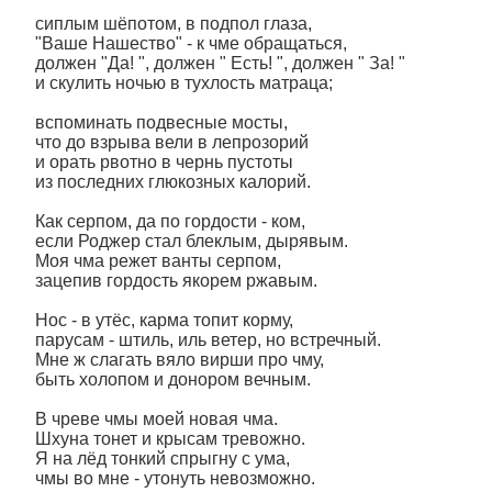
сиплым шёпотом, в подпол глаза,
"Ваше Нашество" - к чме обращаться,
должен "Да! ", должен " Есть! ", должен " За! "
и скулить ночью в тухлость матраца;
вспоминать подвесные мосты,
что до взрыва вели в лепрозорий
и орать рвотно в чернь пустоты
из последних глюкозных калорий.
Как серпом, да по гордости - ком,
если Роджер стал блеклым, дырявым.
Моя чма режет ванты серпом,
зацепив гордость якорем ржавым.
Нос - в утёс, карма топит корму,
парусам - штиль, иль ветер, но встречный.
Мне ж слагать вяло вирши про чму,
быть холопом и донором вечным.
В чреве чмы моей новая чма.
Шхуна тонет и крысам тревожно.
Я на лёд тонкий спрыгну с ума,
чмы во мне - утонуть невозможно.