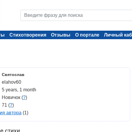
ты
Стихотворения
Отзывы
О портале
Личный каб
Святослав
elahov60
5 years, 1 month
Новичок (
?
)
71 (
?
)
ия автора
(1)
е стихи