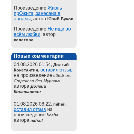
Произведение
Жизнь
прОжита, занесена в
анналы
, автор
Юрий Буков
Произведение
Не ищи во
всём любви
, автор
палатова
Новые комментарии
04.08.2026 01:54,
Долгий
,
оставил отзыв
Константин
на произведение
505ф-ок.
,
Стрекоза без Муравья
автора
Долгий
Константин
01.08.2026 08:22,
,
mihail
оставил отзыв
на
произведение
,
Когда ...
автора
mihail