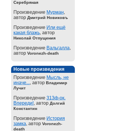
Серебряная
Произведение
Мурман
,
автор
Дмитрий Новиковъ
Произведение
Или ещё
какая блажь
, автор
Николай Отпущения
Произведение
Вальгалла
,
автор
Voronezh-death
Новые произведения
Произведение
Мысль, не
иначе...
, автор
Владимир
Лучит
Произведение
313ф-ок.
Впереди!
, автор
Долгий
Константин
Произведение
История
замка
, автор
Voronezh-
death