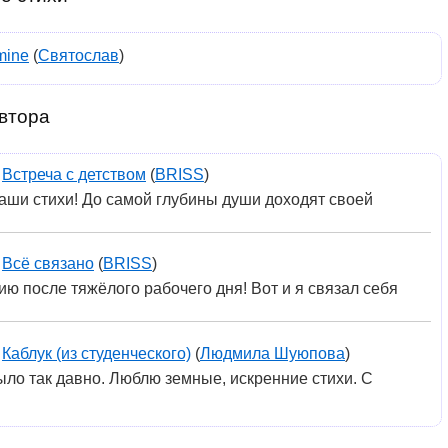
mine
(
Святослав
)
втора
:
Встреча с детством
(
BRISS
)
аши стихи! До самой глубины души доходят своей
:
Всё связано
(
BRISS
)
ию после тяжёлого рабочего дня! Вот и я связал себя
:
Каблук (из студенческого)
(
Людмила Шуюпова
)
ыло так давно. Люблю земные, искренние стихи. С