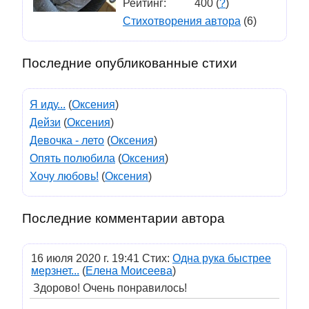
Рейтинг:
400 (
?
)
Стихотворения автора
(6)
Последние опубликованные стихи
Я иду...
(
Оксения
)
Дейзи
(
Оксения
)
Девочка - лето
(
Оксения
)
Опять полюбила
(
Оксения
)
Хочу любовь!
(
Оксения
)
Последние комментарии автора
16 июля 2020 г. 19:41 Стих:
Одна рука быстрее
мерзнет...
(
Елена Моисеева
)
Здорово! Очень понравилось!