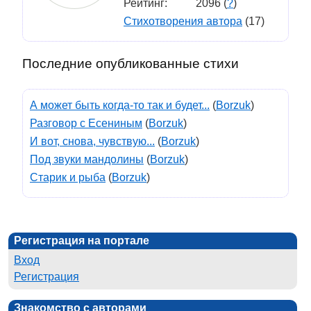
Рейтинг:
2096 (
?
)
Стихотворения автора
(17)
Последние опубликованные стихи
А может быть когда-то так и будет...
(
Borzuk
)
Разговор с Есениным
(
Borzuk
)
И вот, снова, чувствую...
(
Borzuk
)
Под звуки мандолины
(
Borzuk
)
Старик и рыба
(
Borzuk
)
Регистрация на портале
Вход
Регистрация
Знакомство с авторами