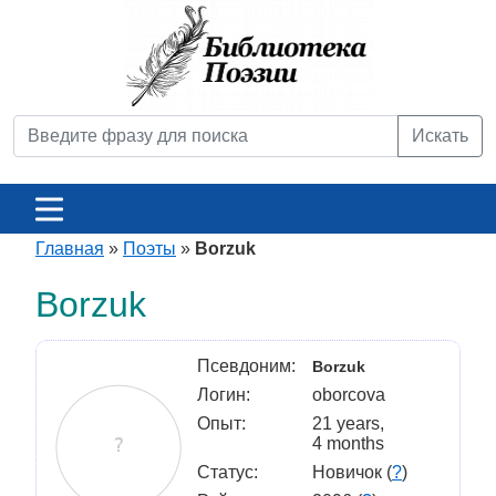
Искать
Главная
»
Поэты
»
Borzuk
Borzuk
Псевдоним:
Borzuk
Логин:
oborcova
Опыт:
21 years,
4 months
Статус:
Новичок (
?
)