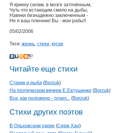
Я крикну силам, в мозге заточённым,
Чуть что встающим смело на дыбы,
Навеки безнадежно заключенным -
Не я ваш пленник! Вы - мои рабы!!
05/02/2006
Теги:
жизнь
,
стихи
,
куски
Читайте еще стихи
Старик и рыба
(
Borzuk
)
На поэтическом вечере Е.Евтушенко
(
Borzuk
)
Все, как положено - точил...
(
Borzuk
)
Стихи других поэтов
В Ольховском парке
(
Серж Хан
)