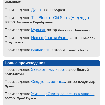
Испилист
Произведение
Душа
, автор
pogost
Произведение
The Blues of Old Souls (Надежда)
,
автор
Василиса Серебряная
Произведение
Мурман
, автор
Дмитрий Новиковъ
Произведение
Или ещё какая блажь
, автор
Николай
Отпущения
Произведение
Вальгалла
, автор
Voronezh-death
Новые произведения
Произведение
322ф-ок. Гулливер
, автор
Долгий
Константин
Произведение
Следует заметить...
, автор
Владимир
Лучит
Произведение
Жизнь прОжита, занесена в анналы
,
автор
Юрий Буков