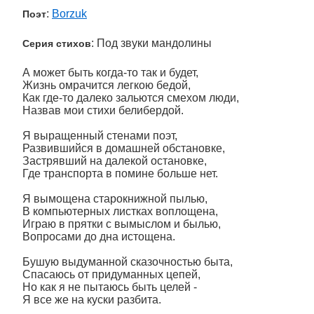
:
Borzuk
Поэт
: Под звуки мандолины
Серия стихов
А может быть когда-то так и будет,
Жизнь омрачится легкою бедой,
Как где-то далеко зальются смехом люди,
Назвав мои стихи белибердой.
Я выращенный стенами поэт,
Развившийся в домашней обстановке,
Застрявший на далекой остановке,
Где транспорта в помине больше нет.
Я вымощена старокнижной пылью,
В компьютерных листках воплощена,
Играю в прятки с вымыслом и былью,
Вопросами до дна истощена.
Бушую выдуманной сказочностью быта,
Спасаюсь от придуманных цепей,
Но как я не пытаюсь быть целей -
Я все же на куски разбита.