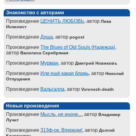
Знакомство с авторами
Произведение
ЦЕНИТЬ ЛЮБОВЬ
, автор
Лика
Испилист
Произведение
Душа
, автор
pogost
Произведение
The Blues of Old Souls (Надежда)
,
автор
Василиса Серебряная
Произведение
Мурман
, автор
Дмитрий Новиковъ
Произведение
Или ещё какая блажь
, автор
Николай
Отпущения
Произведение
Вальгалла
, автор
Voronezh-death
Новые произведения
Произведение
Мысль, не иначе...
, автор
Владимир
Лучит
Произведение
313ф-ок. Впереди!
, автор
Долгий
Константин