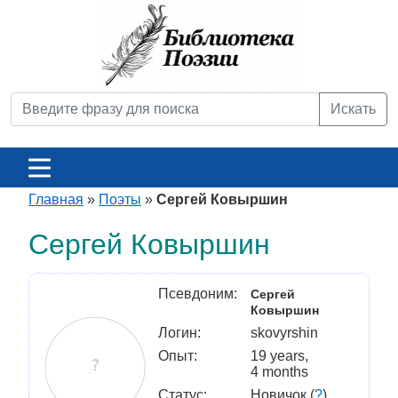
Искать
Главная
»
Поэты
»
Сергей Ковыршин
Сергей Ковыршин
Псевдоним:
Сергей
Ковыршин
Логин:
skovyrshin
Опыт:
19 years,
4 months
Статус:
Новичок (
?
)