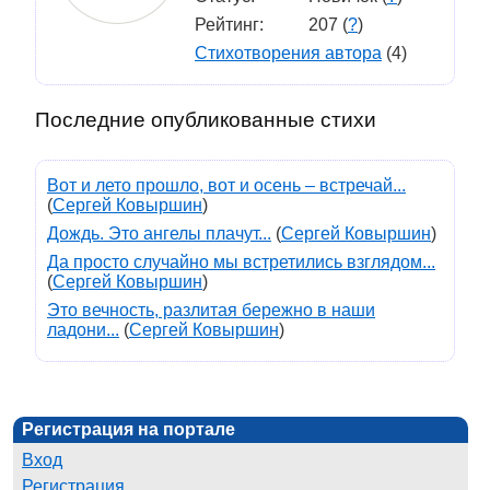
Рейтинг:
207 (
?
)
Стихотворения автора
(4)
Последние опубликованные стихи
Вот и лето прошло, вот и осень – встречай...
(
Сергей Ковыршин
)
Дождь. Это ангелы плачут...
(
Сергей Ковыршин
)
Да просто случайно мы встретились взглядом...
(
Сергей Ковыршин
)
Это вечность, разлитая бережно в наши
ладони...
(
Сергей Ковыршин
)
Регистрация на портале
Вход
Регистрация