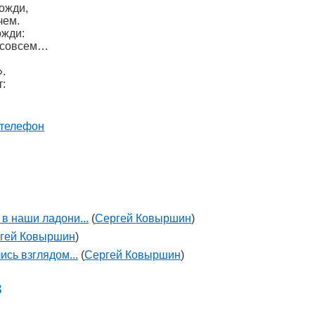
ожди,
чем.
ожди:
насовсем…
».
:
телефон
 в наши ладони...
(
Сергей Ковыршин
)
гей Ковыршин
)
ись взглядом...
(
Сергей Ковыршин
)
в