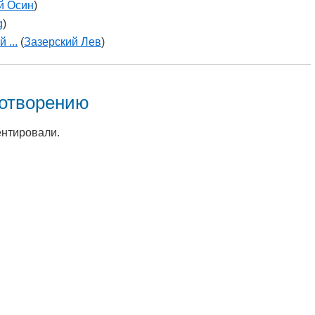
й Осин
)
g
)
 ...
(
Зазерский Лев
)
хотворению
ентировали.