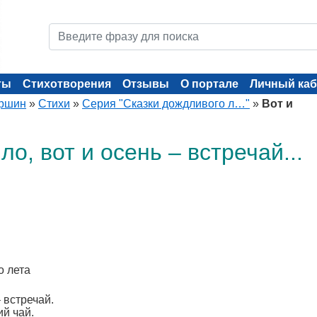
ты
Стихотворения
Отзывы
О портале
Личный каб
ыршин
»
Стихи
»
Серия "Сказки дождливого л…"
»
Вот и
ло, вот и осень – встречай...
о лета
 встречай.
ий чай.