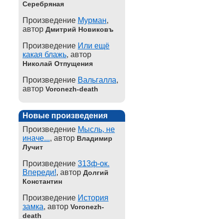
Серебряная
Произведение
Мурман
,
автор
Дмитрий Новиковъ
Произведение
Или ещё
какая блажь
, автор
Николай Отпущения
Произведение
Вальгалла
,
автор
Voronezh-death
Новые произведения
Произведение
Мысль, не
иначе...
, автор
Владимир
Лучит
Произведение
313ф-ок.
Впереди!
, автор
Долгий
Константин
Произведение
История
замка
, автор
Voronezh-
death