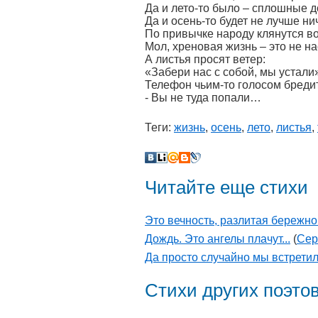
Да и лето-то было – сплошные д
Да и осень-то будет не лучше ни
По привычке народу клянутся в
Мол, хреновая жизнь – это не 
А листья просят ветер:
«Забери нас с собой, мы устали
Телефон чьим-то голосом бредит
- Вы не туда попали…
Теги:
жизнь
,
осень
,
лето
,
листья
,
Читайте еще стихи
Это вечность, разлитая бережно
Дождь. Это ангелы плачут...
(
Сер
Да просто случайно мы встретил
Стихи других поэто