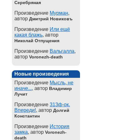
Серебряная
Произведение
Мурман
,
автор
Дмитрий Новиковъ
Произведение
Или ещё
какая блажь
, автор
Николай Отпущения
Произведение
Вальгалла
,
автор
Voronezh-death
Новые произведения
Произведение
Мысль, не
иначе...
, автор
Владимир
Лучит
Произведение
313ф-ок.
Впереди!
, автор
Долгий
Константин
Произведение
История
замка
, автор
Voronezh-
death