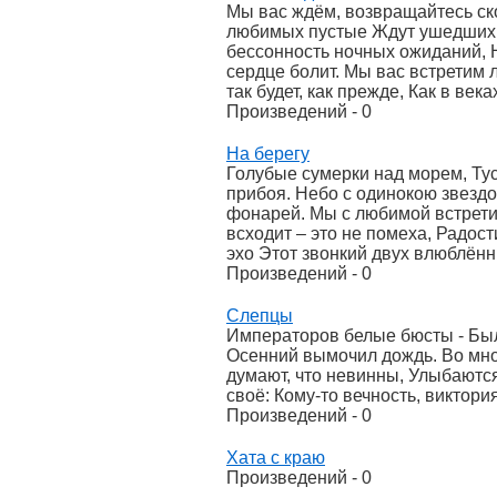
Мы вас ждём, возвращайтесь ск
любимых пустые Ждут ушедших с
бессонность ночных ожиданий, 
сердце болит. Мы вас встретим 
так будет, как прежде, Как в век
Произведений - 0
На берегу
Голубые сумерки над морем, Ту
прибоя. Небо с одинокою звезд
фонарей. Мы с любимой встрети
всходит – это не помеха, Радост
эхо Этот звонкий двух влюблённ
Произведений - 0
Слепцы
Императоров белые бюсты - Был
Осенний вымочил дождь. Во мно
думают, что невинны, Улыбаются
своё: Кому-то вечность, виктория
Произведений - 0
Хата с краю
Произведений - 0