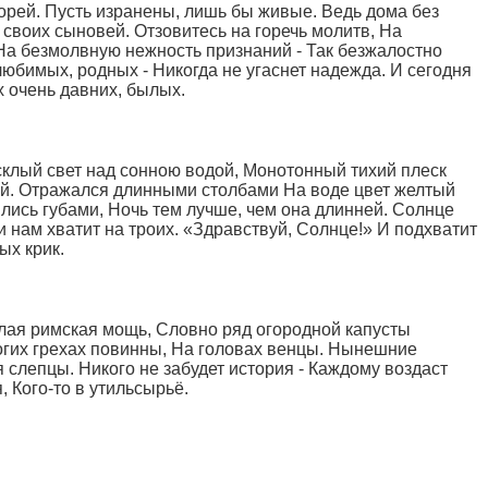
орей. Пусть изранены, лишь бы живые. Ведь дома без
воих сыновей. Отзовитесь на горечь молитв, На
На безмолвную нежность признаний - Так безжалостно
любимых, родных - Никогда не угаснет надежда. И сегодня
ах очень давних, былых.
склый свет над сонною водой, Монотонный тихий плеск
ой. Отражался длинными столбами На воде цвет желтый
лись губами, Ночь тем лучше, чем она длинней. Солнце
и нам хватит на троих. «Здравствуй, Солнце!» И подхватит
ых крик.
ая римская мощь, Словно ряд огородной капусты
гих грехах повинны, На головах венцы. Нынешние
 слепцы. Никого не забудет история - Каждому воздаст
, Кого-то в утильсырьё.