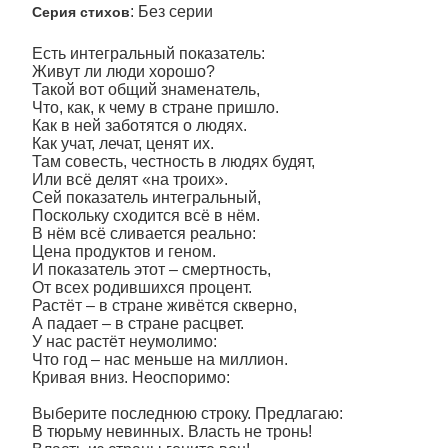
: Без серии
Серия стихов
Есть интегральный показатель:
Живут ли люди хорошо?
Такой вот общий знаменатель,
Что, как, к чему в стране пришло.
Как в ней заботятся о людях.
Как учат, лечат, ценят их.
Там совесть, честность в людях будят,
Или всё делят «на троих».
Сей показатель интегральный,
Поскольку сходится всё в нём.
В нём всё сливается реально:
Цена продуктов и геном.
И показатель этот – смертность,
От всех родившихся процент.
Растёт – в стране живётся скверно,
А падает – в стране расцвет.
У нас растёт неумолимо:
Что год – нас меньше на миллион.
Кривая вниз. Неоспоримо:
Выберите последнюю строку. Предлагаю:
В тюрьму невинных. Власть не тронь!