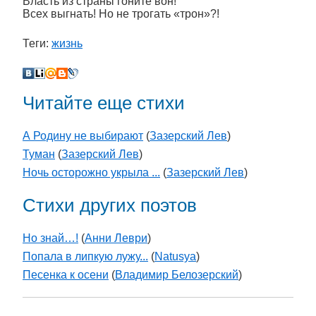
Власть из страны гоните вон!
Всех выгнать! Но не трогать «трон»?!
Теги:
жизнь
Читайте еще стихи
А Родину не выбирают
(
Зазерский Лев
)
Туман
(
Зазерский Лев
)
Ночь осторожно укрыла ...
(
Зазерский Лев
)
Стихи других поэтов
Но знай…!
(
Анни Леври
)
Попала в липкую лужу...
(
Natusya
)
Песенка к осени
(
Владимир Белозерский
)