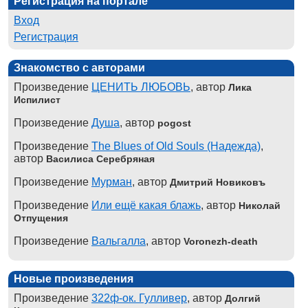
Регистрация на портале
Вход
Регистрация
Знакомство с авторами
Произведение
ЦЕНИТЬ ЛЮБОВЬ
, автор
Лика
Испилист
Произведение
Душа
, автор
pogost
Произведение
The Blues of Old Souls (Надежда)
,
автор
Василиса Серебряная
Произведение
Мурман
, автор
Дмитрий Новиковъ
Произведение
Или ещё какая блажь
, автор
Николай
Отпущения
Произведение
Вальгалла
, автор
Voronezh-death
Новые произведения
Произведение
322ф-ок. Гулливер
, автор
Долгий