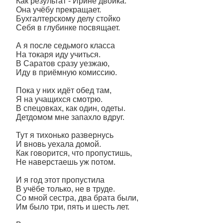
Как результат - Ирине двойка.
Она учёбу прекращает.
Бухгалтерскому делу стойко
Себя в глубинке посвящает.
А я после седьмого класса
На токаря иду учиться.
В Саратов сразу уезжаю,
Иду в приёмную комиссию.
Пока у них идёт обед там,
Я на учащихся смотрю.
В спецовках, как один, одеты.
Детдомом мне запахло вдруг.
Тут я тихонько развернусь
И вновь уехала домой.
Как говорится, что пропустишь,
Не наверстаешь уж потом.
И я год этот пропустила
В учёбе только, не в труде.
Со мной сестра, два брата были,
Им было три, пять и шесть лет.