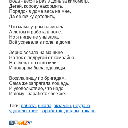
Вода - десять раз в день за километр,
Детей, корову накормить.
Порядок в доме весь на мне,
Да её печку дотопить,
Что мама утром начинала.
А летом и работа в поле.
Но я нигде не унывала,
Всё успевала в поле, в доме.
Зерно возила на машине
На ток с подругой от комбайна.
На элеватор отвозили.
И поваром была однажды.
Возила пищу по бригадам,
Сама же запрягала лошадь.
И удовольствие, что надо,
И дому - заработок всё же.
Теги:
работа
,
школа
,
экзамен
,
неудача
,
удовольствие
,
заработок
,
детдом
,
токарь