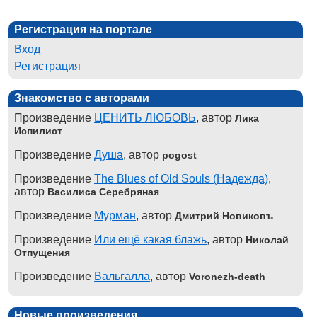
Регистрация на портале
Вход
Регистрация
Знакомство с авторами
Произведение
ЦЕНИТЬ ЛЮБОВЬ
, автор
Лика
Испилист
Произведение
Душа
, автор
pogost
Произведение
The Blues of Old Souls (Надежда)
,
автор
Василиса Серебряная
Произведение
Мурман
, автор
Дмитрий Новиковъ
Произведение
Или ещё какая блажь
, автор
Николай
Отпущения
Произведение
Вальгалла
, автор
Voronezh-death
Новые произведения