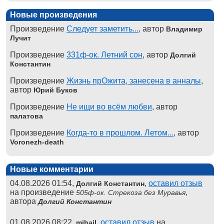
Новые произведения
Произведение
Следует заметить...
, автор
Владимир
Лучит
Произведение
331ф-ок. Летний сон
, автор
Долгий
Константин
Произведение
Жизнь прОжита, занесена в анналы
,
автор
Юрий Буков
Произведение
Не ищи во всём любви
, автор
палатова
Произведение
Когда-то в прошлом. Летом...
, автор
Voronezh-death
Новые комментарии
04.08.2026 01:54,
,
оставил отзыв
Долгий Константин
на произведение
,
505ф-ок. Стрекоза без Муравья
автора
Долгий Константин
01.08.2026 08:22,
,
оставил отзыв
на
mihail