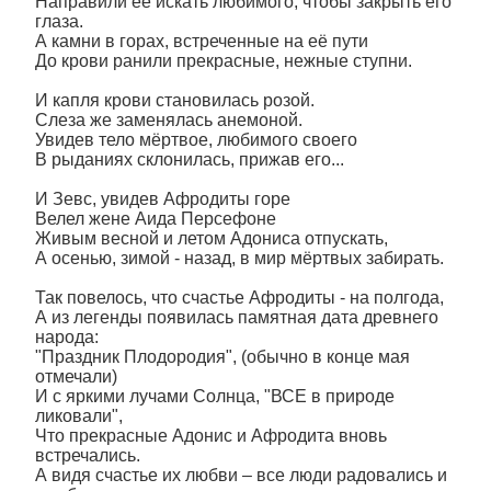
Направили её искать любимого, чтобы закрыть его
глаза.
А камни в горах, встреченные на её пути
До крови ранили прекрасные, нежные ступни.
И капля крови становилась розой.
Слеза же заменялась анемоной.
Увидев тело мёртвое, любимого своего
В рыданиях склонилась, прижав его...
И Зевс, увидев Афродиты горе
Велел жене Аида Персефоне
Живым весной и летом Адониса отпускать,
А осенью, зимой - назад, в мир мёртвых забирать.
Так повелось, что счастье Афродиты - на полгода,
А из легенды появилась памятная дата древнего
народа:
"Праздник Плодородия", (обычно в конце мая
отмечали)
И с яркими лучами Солнца, "ВСЕ в природе
ликовали",
Что прекрасные Адонис и Афродита вновь
встречались.
А видя счастье их любви – все люди радовались и