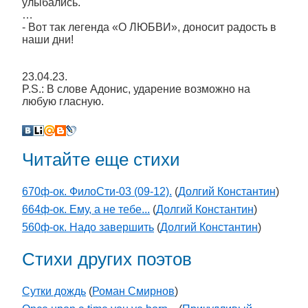
улыбались.
…
- Вот так легенда «О ЛЮБВИ», доносит радость в
наши дни!
23.04.23.
P.S.: В слове Адонис, ударение возможно на
любую гласную.
Читайте еще стихи
670ф-ок. ФилоСти-03 (09-12).
(
Долгий Константин
)
664ф-ок. Ему, а не тебе...
(
Долгий Константин
)
560ф-ок. Надо завершить
(
Долгий Константин
)
Стихи других поэтов
Сутки дождь
(
Роман Смирнов
)