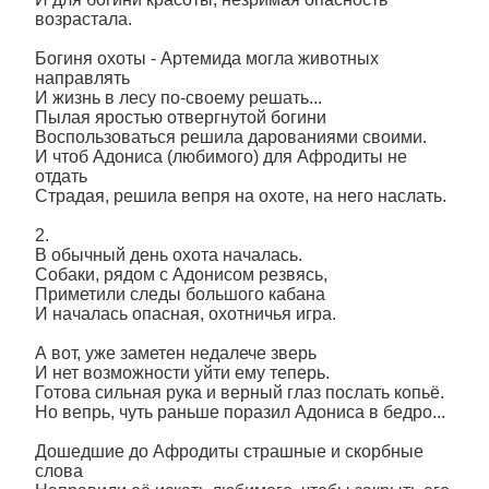
возрастала.
Богиня охоты - Артемида могла животных
направлять
И жизнь в лесу по-своему решать...
Пылая яростью отвергнутой богини
Воспользоваться решила дарованиями своими.
И чтоб Адониса (любимого) для Афродиты не
отдать
Страдая, решила вепря на охоте, на него наслать.
2.
В обычный день охота началась.
Собаки, рядом с Адонисом резвясь,
Приметили следы большого кабана
И началась опасная, охотничья игра.
А вот, уже заметен недалече зверь
И нет возможности уйти ему теперь.
Готова сильная рука и верный глаз послать копьё.
Но вепрь, чуть раньше поразил Адониса в бедро...
Дошедшие до Афродиты страшные и скорбные
слова