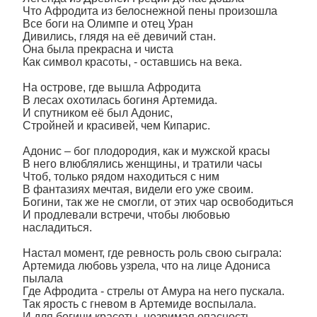
Что Афродита из белоснежной пены произошла
Все боги на Олимпе и отец Уран
Дивились, глядя на её девичий стан.
Она была прекрасна и чиста
Как символ красоты, - оставшись на века.
На острове, где вышла Афродита
В лесах охотилась богиня Артемида.
И спутником её был Адонис,
Стройней и красивей, чем Кипарис.
Адонис – бог плодородия, как и мужской красы
В него влюблялись женщины, и тратили часы
Чтоб, только рядом находиться с ним
В фантазиях мечтая, видели его уже своим.
Богини, так же не смогли, от этих чар освободиться
И продлевали встречи, чтобы любовью
насладиться.
Настал момент, где ревность роль свою сыграла:
Артемида любовь узрела, что на лице Адониса
пылала
Где Афродита - стрелы от Амура на него пускала.
Так ярость с гневом в Артемиде воспылала.
И для богини красоты, незримая опасность