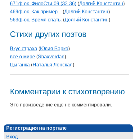
671ф-ок. ФилоСти-09 (33-36)
(
Долгий Константин
)
469ф-ок. Как пример...
(
Долгий Константин
)
563ф-ок. Время спать.
(
Долгий Константин
)
Стихи других поэтов
Вкус страха
(
Юлия Барко
)
все о мире
(
Shaxverdan
)
Цыганка
(
Наталья Ленская
)
Комментарии к стихотворению
Это произведение ещё не комментировали.
Регистрация на портале
Вход