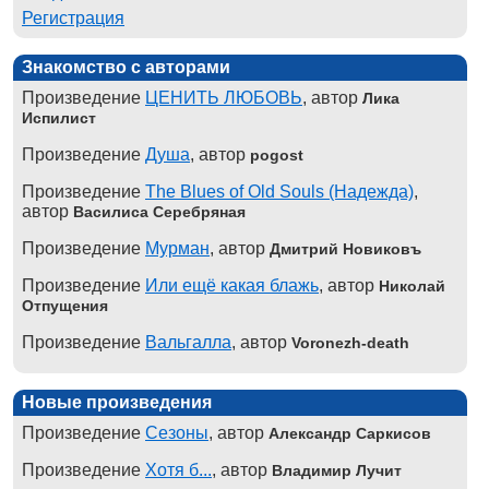
Регистрация
Знакомство с авторами
Произведение
ЦЕНИТЬ ЛЮБОВЬ
, автор
Лика
Испилист
Произведение
Душа
, автор
pogost
Произведение
The Blues of Old Souls (Надежда)
,
автор
Василиса Серебряная
Произведение
Мурман
, автор
Дмитрий Новиковъ
Произведение
Или ещё какая блажь
, автор
Николай
Отпущения
Произведение
Вальгалла
, автор
Voronezh-death
Новые произведения
Произведение
Сезоны
, автор
Александр Саркисов
Произведение
Хотя б...
, автор
Владимир Лучит