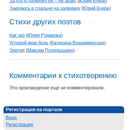
За что я полюбил её – не знаю.
(
Юрий Буков
)
Закроюсь в спальне на задвижку
(
Юрий Буков
)
Стихи других поэтов
Как эхо
(
Юлия Рудакова
)
Успокой мою боль
(
Катерина Владимирская
)
Элегия
(
Максим Попелышкин
)
Комментарии к стихотворению
Это произведение ещё не комментировали.
Регистрация на портале
Вход
Регистрация